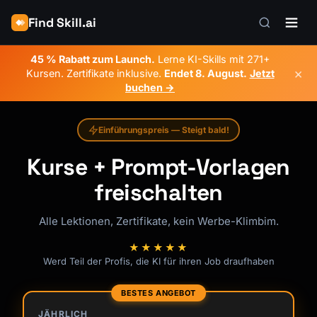
Find Skill.ai
45 % Rabatt zum Launch.
Lerne KI-Skills mit 271+
×
Kursen. Zertifikate inklusive.
Endet
8. August
.
Jetzt
buchen →
Einführungspreis — Steigt bald!
Kurse + Prompt-Vorlagen
freischalten
Alle Lektionen, Zertifikate, kein Werbe-Klimbim.
★★★★★
Werd Teil der Profis, die KI für ihren Job draufhaben
BESTES ANGEBOT
JÄHRLICH