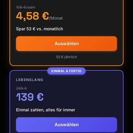
108 €/Jahr
4,58 €
/Monat
Spar 53 € vs. monatlich
Auswählen
55 € jährlich
EINMAL & FERTIG
LEBENSLANG
299 €
139 €
Einmal zahlen, alles für immer
Kai
Auswählen
Kursfinder · für dich da