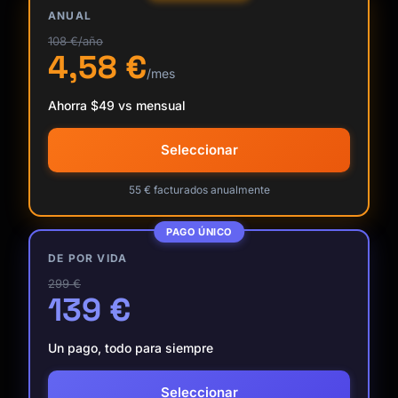
ANUAL
108 €/año
4,58 €
/mes
Ahorra $49 vs mensual
Seleccionar
55 € facturados anualmente
PAGO ÚNICO
DE POR VIDA
299 €
139 €
Un pago, todo para siempre
Kai
Buscador de cursos · aquí para ayudarte
Seleccionar