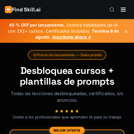
Find Skill.ai
45 % OFF por lanzamiento.
Domina habilidades de IA
×
con 292+ cursos. Certificados incluidos.
Termina
8 de
agosto
.
Inscríbete ahora →
Precio de lanzamiento — Sube pronto
Desbloquea cursos +
plantillas de prompts
Todas las lecciones desbloqueadas, certificados, sin
anuncios.
★★★★★
Únete a los profesionales que aprenden IA para su trabajo
MEJOR OFERTA