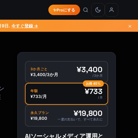
✨
Proにする
×
月9日
.
今すぐ登録 →
¥3,400
3か月ごと
¥3,400/3か月
/3か月
お得 45%
ン
¥733
年額
展
¥733/月
/月
¥19,800
永久プラン
¥19,800
一度の支払いで、すべて永久に
AIソーシャルメディア運用と