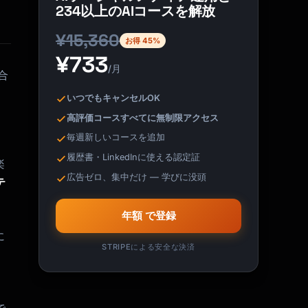
234以上のAIコースを解放
¥15,360
お得 45%
¥733
/月
合
いつでもキャンセルOK
高評価コースすべてに無制限アクセス
毎週新しいコースを追加
履歴書・LinkedInに使える認定証
楽
広告ゼロ、集中だけ — 学びに没頭
テ
年額 で登録
に
STRIPEによる安全な決済