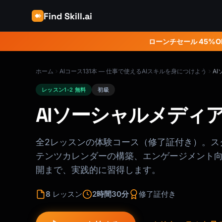
Find Skill.ai
ローンチセール 45%O
ホーム
AIコース131本 — 仕事で使えるAIスキルを身につけよう
A
レッスン1-2 無料
初級
AIソーシャルメディ
全2レッスンの体験コース（修了証付き）。ス
テンツカレンダーの構築、エンゲージメント向
開まで、実践的に習得します。
8
レッスン
2時間30分
修了証付き