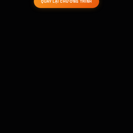
QUAY LẠI CHƯƠNG TRÌNH
Kai
Tìm khóa học · luôn sẵn sàng hỗ trợ