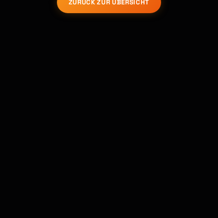
ZURÜCK ZUR ÜBERSICHT
Kai
Kursfinder · für dich da