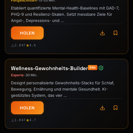
Fortgeschritten
15-20 Min.
•
Etabliert quantifizierte Mental-Health-Baselines mit GAD-7,
PHQ-9 und Resilienz-Skalen. Setzt messbare Ziele für
Angst-, Depressions- und …
Kai
Kursfinder · für dich da
HOLEN
2.847
4.6
Wellness-Gewohnheits-Builder
PRO
Experte
30 Min.
•
Designt personalisierte Gewohnheits-Stacks für Schlaf,
Bewegung, Ernährung und mentale Gesundheit. KI-
gestütztes System, das vier …
HOLEN
1.847
4.7