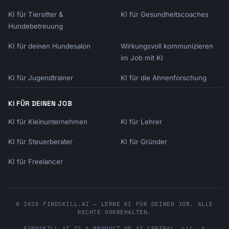
KI für Tiersitter &
KI für Gesundheitscoaches
Hundebetreuung
KI für deinen Hundesalon
Wirkungsvoll kommunizieren
im Job mit KI
KI für Jugendtrainer
KI für die Ahnenforschung
KI FÜR DEINEN JOB
KI für Kleinunternehmen
KI für Lehrer
KI für Steuerberater
KI für Gründer
KI für Freelancer
© 2026 FINDSKILL.AI — LERNE KI FÜR DEINEN JOB. ALLE
RECHTE VORBEHALTEN.
FINDSKILL.AI
IS A PRODUCT OF
AI CENTRAL, LLC
, A