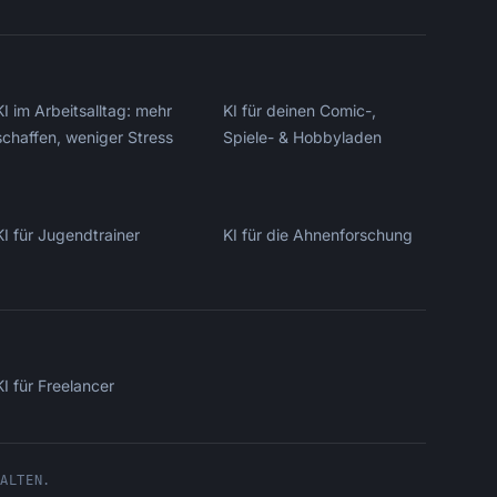
Kai
KI im Arbeitsalltag: mehr
KI für deinen Comic-,
Kursfinder · für dich da
schaffen, weniger Stress
Spiele- & Hobbyladen
KI für Jugendtrainer
KI für die Ahnenforschung
KI für Freelancer
HALTEN.