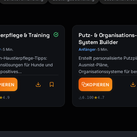
erpflege & Training
Putz- & Organisations
System Builder
r
5 Min.
Anfänger
5 Min.
•
•
n-Haustierpflege-Tipps:
Erstellt personalisierte Putzp
enslösungen für Hunde und
Ausmist-Pläne,
positives
Organisationssysteme für be
kungstraining,
Räume und Wartungsroutine
PIEREN
KOPIEREN
heitssymptom-Beratung, …
zugeschnitten auf meinen …
4.9
6.100
4.7