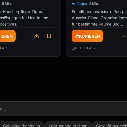
r
5 Min.
Anfänger
5 Min.
•
•
n-Haustierpflege-Tipps:
Erstellt personalisierte Putzpl
enslösungen für Hunde und
Ausmist-Pläne, Organisation
positives
für bestimmte Räume und
ungstraining,
Wartungsroutinen zugeschnit
IEREN
KOPIEREN
eitssymptom-Beratung, …
meinen …
4.9
6.100
4.7
Gehaltsverhandlung
Leistungsbeurteilung
Geschäftsvorsch