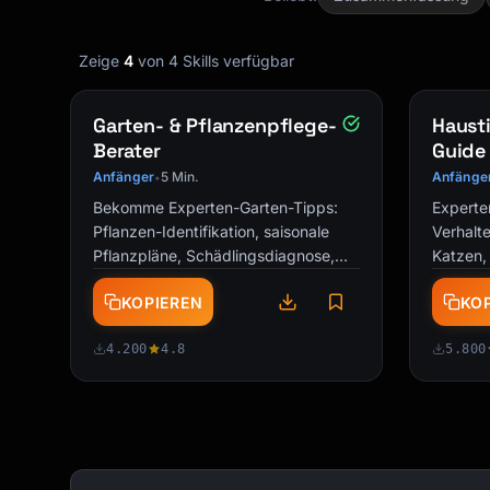
Zeige
4
von 4 Skills verfügbar
Garten- & Pflanzenpflege-
Hausti
Berater
Guide
Anfänger
5 Min.
Anfänge
•
Bekomme Experten-Garten-Tipps:
Experte
Pflanzen-Identifikation, saisonale
Verhalt
Pflanzpläne, Schädlingsdiagnose,
Katzen, 
Mischkultur-Tipps und
Verstär
KOPIEREN
KO
personalisierte …
Gesund
4.200
4.8
5.800