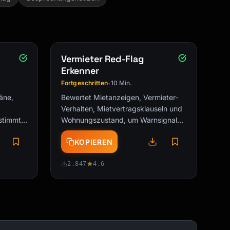
-
Vermieter Red-Flag
Erkenner
Fortgeschritten
10 Min.
•
läne,
Bewertet Mietanzeigen, Vermieter-
Verhalten, Mietvertragsklauseln und
stimmte
Wohnungszustand, um Warnsignale
n
vor Vertragsunterschrift zu …
KOPIEREN
2.847
4.6