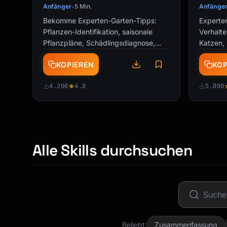
Anfänger
5 Min.
Anfänge
•
Bekomme Experten-Garten-Tipps:
Experte
Pflanzen-Identifikation, saisonale
Verhalt
Pflanzpläne, Schädlingsdiagnose,
Katzen, 
Mischkultur-Tipps und personalisierte
Verstärk
KOPIEREN
KOP
…
Gesundh
4.200
4.8
5.800
Alle Skills durchsuchen
Beliebt:
Zusammenfassung