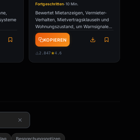
Fortgeschritten
10 Min.
•
äne,
Bewertet Mietanzeigen, Vermieter-
ssysteme
Verhalten, Mietvertragsklauseln und
Wohnungszustand, um Warnsignale
ten auf
vor Vertragsunterschrift zu …
KOPIEREN
2.847
4.6
lag
Besprechungsnotizen