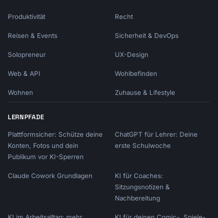
Produktivität
Recht
Reisen & Events
Sicherheit & DevOps
Solopreneur
UX-Design
Web & API
Wohlbefinden
Wohnen
Zuhause & Lifestyle
LERNPFADE
Plattformsicher: Schütze deine
ChatGPT für Lehrer: Deine
Konten, Fotos und dein
erste Schulwoche
Publikum vor KI-Sperren
Claude Cowork Grundlagen
KI für Coaches:
Sitzungsnotizen &
Nachbereitung
KI im Arbeitsalltag: mehr
KI für deinen Comic-, Spiele-