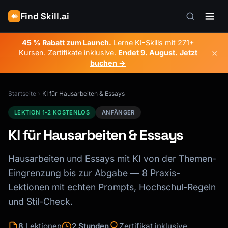
Find Skill.ai
45 % Rabatt zum Launch.
Lerne KI-Skills mit 271+
×
Kursen. Zertifikate inklusive.
Endet
9. August
.
Jetzt
buchen →
Startseite
KI für Hausarbeiten & Essays
LEKTION 1-2 KOSTENLOS
ANFÄNGER
KI für Hausarbeiten & Essays
Hausarbeiten und Essays mit KI von der Themen-
Eingrenzung bis zur Abgabe — 8 Praxis-
Lektionen mit echten Prompts, Hochschul-Regeln
und Stil-Check.
8
Lektionen
2 Stunden
Zertifikat inklusive