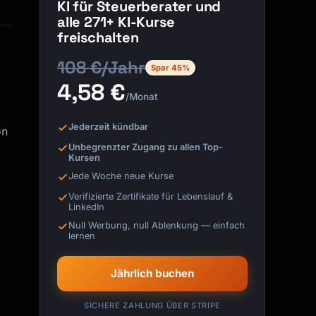
KI für Steuerberater und
alle 271+ KI-Kurse
freischalten
108 €/Jahr
Spar 45%
4,58 €
/Monat
Jederzeit kündbar
on
Unbegrenzter Zugang zu allen Top-
Kursen
Jede Woche neue Kurse
Verifizierte Zertifikate für Lebenslauf &
LinkedIn
Null Werbung, null Ablenkung — einfach
lernen
Jährlich buchen
SICHERE ZAHLUNG ÜBER STRIPE