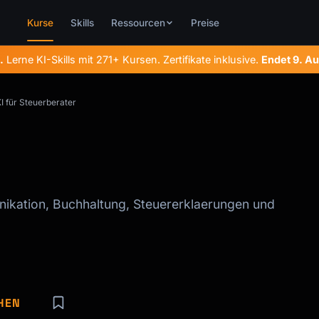
Kurse
Skills
Ressourcen
Preise
.
Lerne KI-Skills mit 271+ Kursen. Zertifikate inklusive.
Endet
9. A
I für Steuerberater
ikation, Buchhaltung, Steuererklaerungen und
HEN