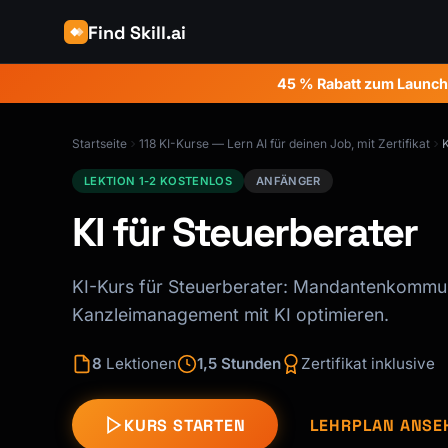
Find Skill.ai
45 % Rabatt zum Launch
Startseite
118 KI-Kurse — Lern AI für deinen Job, mit Zertifikat
K
LEKTION 1-2 KOSTENLOS
ANFÄNGER
KI für Steuerberater
KI-Kurs für Steuerberater: Mandantenkommun
Kanzleimanagement mit KI optimieren.
8
Lektionen
1,5 Stunden
Zertifikat inklusive
KURS STARTEN
LEHRPLAN ANSE