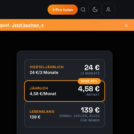
✨
Pro holen
×
ugust
.
Jetzt buchen →
24 €
VIERTELJÄHRLICH
24 €/3 Monate
/3 MONATE
SPAR 45%
4,58 €
JÄHRLICH
4,58 €/Monat
/MONAT
139 €
LEBENSLANG
EINMAL ZAHLEN, ALLES
139 €
FÜR IMMER