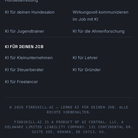
Hundebetreuung
KI für deinen Hundesalon
Wirkungsvoll kommunizieren
im Job mit KI
KI für Jugendtrainer
KI für die Ahnenforschung
KI FÜR DEINEN JOB
KI für Kleinunternehmen
KI für Lehrer
KI für Steuerberater
KI für Gründer
KI für Freelancer
© 2026 FINDSKILL.AI — LERNE KI FÜR DEINEN JOB. ALLE
RECHTE VORBEHALTEN.
FINDSKILL.AI
IS A PRODUCT OF
AI CENTRAL, LLC
, A
DELAWARE LIMITED LIABILITY COMPANY.
131 CONTINENTAL DR,
SUITE 305
,
NEWARK
,
DE
19713
,
US
.