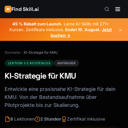
Find Skill.ai
45 % Rabatt zum Launch.
Lerne KI-Skills mit 271+
×
Kursen. Zertifikate inklusive.
Endet
10. August
.
Jetzt
buchen →
Startseite
KI-Strategie für KMU
LEKTION 1-2 KOSTENLOS
ANFÄNGER
KI-Strategie für KMU
Entwickle eine praxisnahe KI-Strategie für dein
KMU: Von der Bestandsaufnahme über
Pilotprojekte bis zur Skalierung.
8
Lektionen
2 Stunden
Zertifikat inklusive