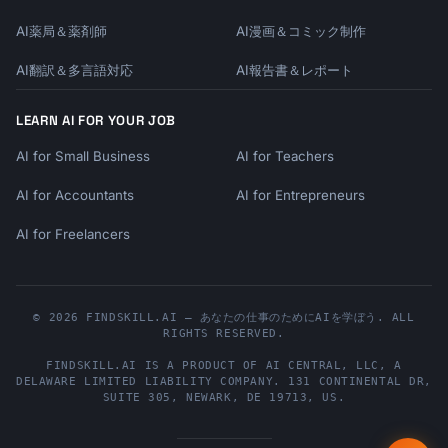
AI薬局＆薬剤師
AI漫画＆コミック制作
AI翻訳＆多言語対応
AI報告書＆レポート
LEARN AI FOR YOUR JOB
AI for Small Business
AI for Teachers
AI for Accountants
AI for Entrepreneurs
AI for Freelancers
© 2026 FINDSKILL.AI — あなたの仕事のためにAIを学ぼう. ALL
RIGHTS RESERVED.
FINDSKILL.AI
IS A PRODUCT OF
AI CENTRAL, LLC
, A
DELAWARE LIMITED LIABILITY COMPANY.
131 CONTINENTAL DR,
SUITE 305
,
NEWARK
,
DE
19713
,
US
.