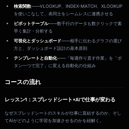
検索関数
——VLOOKUP、INDEX-MATCH、XLOOKUP
を使いこなして、表同士をシームレスに連携させる
ピボットテーブル
——数千行のデータも数クリックで素
早く集計・分析する
可視化とダッシュボード
——相手に伝わるグラフの選び
方と、ダッシュボード設計の基本原則
テンプレートと自動化
——「毎週作り直す作業」を「ボ
タン一つで完了」に変える自動化の仕組み
Kai
講座を探す · 準備完了
コースの流れ
レッスン1：スプレッドシート×AIで仕事が変わる
なぜスプレッドシートのスキルが仕事に直結するのか、そし
てAIがどのように学習を加速させるのかを紐解く。