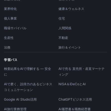
業界特化
健康＆ウェルネス
個人事業
住宅
職場サバイバル
人間関係
生産性
不動産
法務
旅行＆イベント
学習パス
検査結果をAIで理解する — 安全
AIで売る 直売所・産直マーケテ
に
ィング
AIで磨く、説得力のあるビジネス
NISA＆iDeCoとAI
コミュニケーション
Google AI Studio活用
ChatGPTビジネス活用
AI旅行業務管理
AI履歴書＆職務経歴書