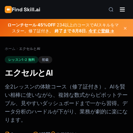
Find Skill.ai
ローンチセール 45%OFF
234以上のコースでAIスキルをマ
×
スター。修了証付き。
終了まで
8月8日
.
今すぐ登録 →
ホーム
エクセルとAI
レッスン1-2 無料
初級
エクセルとAI
全2レッスンの体験コース（修了証付き）。AIを賢
い相棒に使いながら、複雑な数式からピボットテー
ブル、見やすいダッシュボードまで一から習得。デ
ータ分析のハードルが下がり、業務が劇的に楽にな
ります。