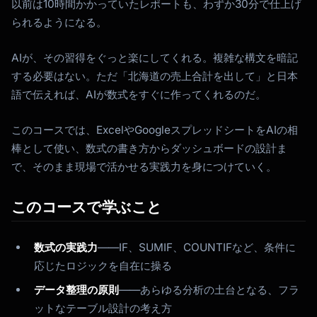
以前は10時間かかっていたレポートも、わずか30分で仕上げ
られるようになる。
AIが、その習得をぐっと楽にしてくれる。複雑な構文を暗記
する必要はない。ただ「北海道の売上合計を出して」と日本
語で伝えれば、AIが数式をすぐに作ってくれるのだ。
このコースでは、ExcelやGoogleスプレッドシートをAIの相
棒として使い、数式の書き方からダッシュボードの設計ま
で、そのまま現場で活かせる実践力を身につけていく。
このコースで学ぶこと
数式の実践力
——IF、SUMIF、COUNTIFなど、条件に
応じたロジックを自在に操る
データ整理の原則
——あらゆる分析の土台となる、フラ
ットなテーブル設計の考え方