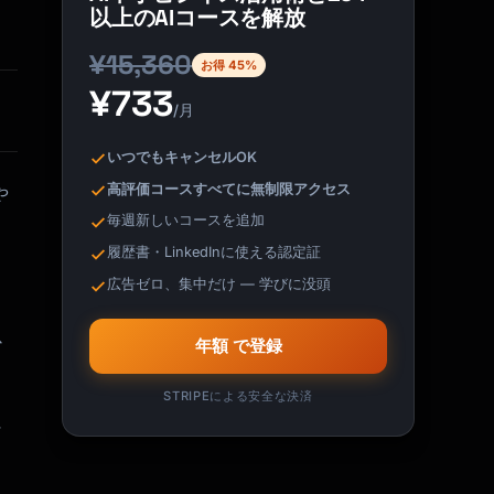
以上のAIコースを解放
¥15,360
お得 45%
¥733
/月
いつでもキャンセルOK
高評価コースすべてに無制限アクセス
や
毎週新しいコースを追加
履歴書・LinkedInに使える認定証
広告ゼロ、集中だけ — 学びに没頭
以
年額 で登録
STRIPEによる安全な決済
に