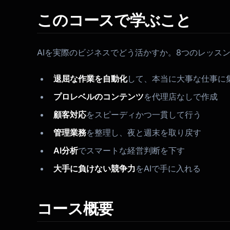
このコースで学ぶこと
AIを実際のビジネスでどう活かすか。8つのレッス
退屈な作業を自動化
して、本当に大事な仕事に
プロレベルのコンテンツ
を代理店なしで作成
顧客対応
をスピーディかつ一貫して行う
管理業務
を整理し、夜と週末を取り戻す
AI分析
でスマートな経営判断を下す
大手に負けない競争力
をAIで手に入れる
コース概要