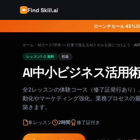
Find Skill.ai
ローンチセール 45%O
ホーム
AIコース131本 — 仕事で使えるAIスキルを身につけよう
A
レッスン1-2 無料
初級
AI中小ビジネス活用
全2レッスンの体験コース（修了証発行あり）
動化やマーケティング強化、業務プロセスの
築きます。
8
レッスン
2時間
修了証付き