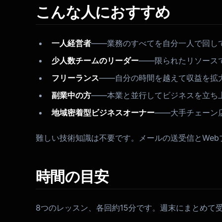
こんな人におすすめ
一人経営者
——業務のすべてを自分一人で回し
少人数チームのリーダー
——限られたリソース
フリーランス
——自分の時間を越えて収益を拡
副業中の方
——本業と並行してビジネスを立ち
地域密着型ビジネスオーナー
——大手チェーン
難しい技術知識は不要です。メールの送受信とWeb
時間の目安
8つのレッスン、各回約15分です。週末にまとめて