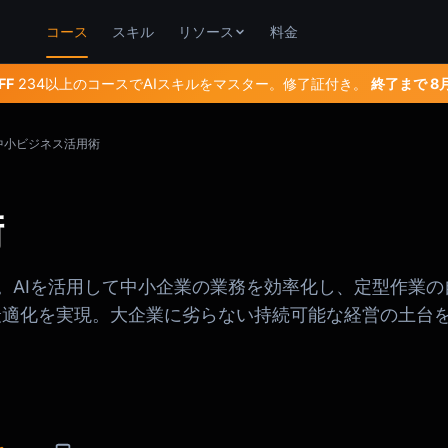
コース
スキル
リソース
料金
FF
234以上のコースでAIスキルをマスター。修了証付き。
終了まで
8
I中小ビジネス活用術
術
。AIを活用して中小企業の業務を効率化し、定型作業の
最適化を実現。大企業に劣らない持続可能な経営の土台