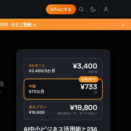
✨
Proにする
×
月9日
.
今すぐ登録 →
¥3,400
3か月ごと
¥3,400/3か月
/3か月
お得 45%
自
¥733
年額
を
¥733/月
/月
¥19,800
永久プラン
¥19,800
一度の支払いで、すべて永久に
AI中小ビジネス活用術と234