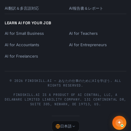
AI翻訳＆多言語対応
AI報告書＆レポート
LEARN AI FOR YOUR JOB
AI for Small Business
AI for Teachers
AI for Accountants
AI for Entrepreneurs
AI for Freelancers
© 2026 FINDSKILL.AI — あなたの仕事のためにAIを学ぼう. ALL
RIGHTS RESERVED.
FINDSKILL.AI
IS A PRODUCT OF
AI CENTRAL, LLC
, A
DELAWARE LIMITED LIABILITY COMPANY.
131 CONTINENTAL DR,
SUITE 305
,
NEWARK
,
DE
19713
,
US
.
日本語