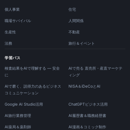
個人事業
住宅
職場サバイバル
人間関係
生産性
不動産
法務
旅行＆イベント
学習パス
検査結果をAIで理解する — 安全
AIで売る 直売所・産直マーケテ
に
ィング
AIで磨く、説得力のあるビジネス
NISA＆iDeCoとAI
コミュニケーション
Google AI Studio活用
ChatGPTビジネス活用
AI旅行業務管理
AI履歴書＆職務経歴書
AI薬局＆薬剤師
AI漫画＆コミック制作