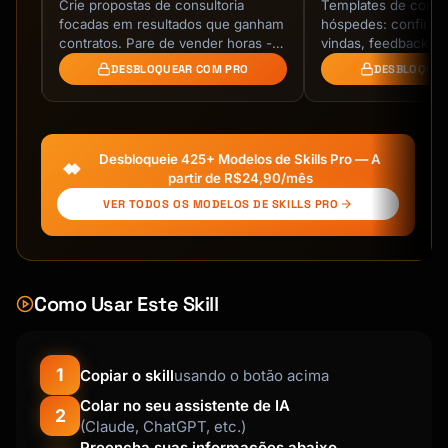
m
Crie propostas de consultoria
Templates de comu
es,
focadas em resultados que ganham
hóspedes: confirma
es
contratos. Pare de vender horas -
vindas, feedback e u
venda valor de negócio com
Hospitalidade profis
DESBLOQUEAR COM PRO
DESBLOQUEA
justificativa de ROI, …
Desbloqueie 425+ Modelos de Skills Pro — A
partir de R$24,90/mês
VER TODOS OS MODELOS DE SKILLS PRO
Como Usar Este Skill
1
Copiar o skill
usando o botão acima
Colar no seu assistente de IA
2
(Claude, ChatGPT, etc.)
Preencha suas informações abaixo