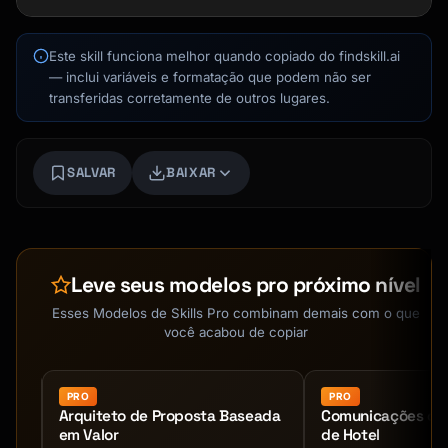
Este skill funciona melhor quando copiado do findskill.ai
— inclui variáveis e formatação que podem não ser
transferidas corretamente de outros lugares.
Kai
Busca de cursos · aqui para ajudar
SALVAR
BAIXAR
Leve seus modelos pro próximo nível
Esses Modelos de Skills Pro combinam demais com o que
você acabou de copiar
PRO
PRO
com
Arquiteto de Proposta Baseada
Comunicações co
em Valor
de Hotel