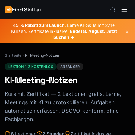
Find Skill.ai
45 % Rabatt zum Launch.
Lerne KI-Skills mit 271+
×
Kursen. Zertifikate inklusive.
Endet
8. August
.
Jetzt
buchen →
Startseite
KI-Meeting-Notizen
LEKTION 1-2 KOSTENLOS
ANFÄNGER
KI-Meeting-Notizen
Kurs mit Zertifikat — 2 Lektionen gratis. Lerne,
Meetings mit KI zu protokollieren: Aufgaben
automatisch erfassen, DSGVO-konform, ohne
Fachjargon.
8
Lektionen
2 Stunden
Zertifikat inklusive