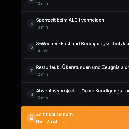
13 min
Sperrzeit beim ALG I vermeiden
5
13 min
3-Wochen-Frist und Kündigungsschutzkl
6
14 min
Resturlaub, Überstunden und Zeugnis sic
7
12 min
Abschlussprojekt — Deine Kündigungs- od
8
15 min
Zertifikat sichern
Nach Abschluss