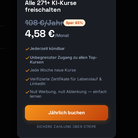
Alle 271+ KI-Kurse
freischalten
108 €/Jahr
Spar 45%
4,58 €
/Monat
Jederzeit kündbar
Unbegrenzter Zugang zu allen Top-
Kursen
Jede Woche neue Kurse
Verifizierte Zertifikate für Lebenslauf &
LinkedIn
Null Werbung, null Ablenkung — einfach
lernen
Jährlich buchen
SICHERE ZAHLUNG ÜBER STRIPE