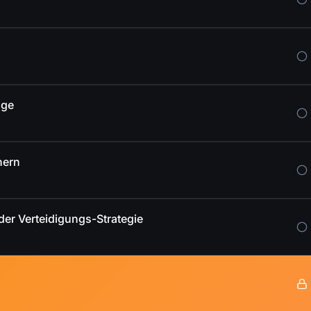
age
hern
er Verteidigungs-Strategie