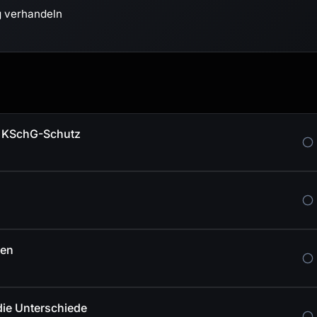
g verhandeln
r KSchG-Schutz
fen
ie Unterschiede