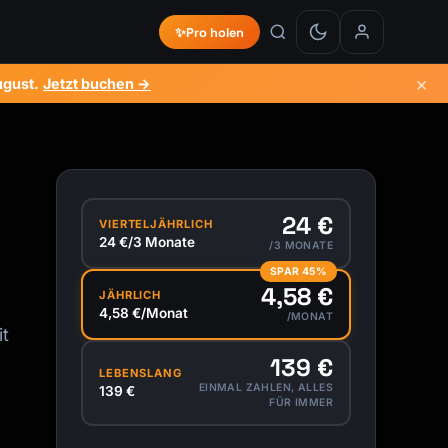
✨
Pro holen
×
ugust
.
Jetzt buchen →
24 €
VIERTELJÄHRLICH
24 €/3 Monate
/3 MONATE
SPAR 45%
4,58 €
JÄHRLICH
4,58 €/Monat
/MONAT
it
139 €
LEBENSLANG
EINMAL ZAHLEN, ALLES
139 €
FÜR IMMER