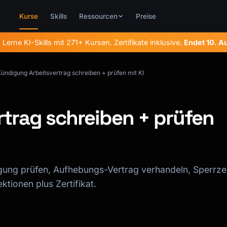
Kurse
Skills
Ressourcen
Preise
.
Lerne KI-Skills mit 271+ Kursen. Zertifikate inklusive.
Endet
10. A
ündigung Arbeitsvertrag schreiben + prüfen mit KI
trag schreiben + prüfen
gung prüfen, Aufhebungs-Vertrag verhandeln, Sperrze
tionen plus Zertifikat.