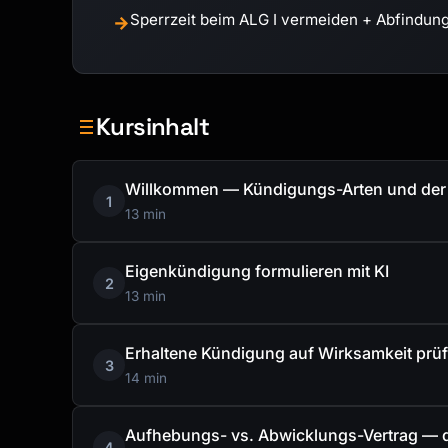
Sperrzeit beim ALG I vermeiden + Abfindun
→
Kursinhalt
Willkommen — Kündigungs-Arten und de
1
13 min
Eigenkündigung formulieren mit KI
2
13 min
Erhaltene Kündigung auf Wirksamkeit prü
3
14 min
Aufhebungs- vs. Abwicklungs-Vertrag — d
4