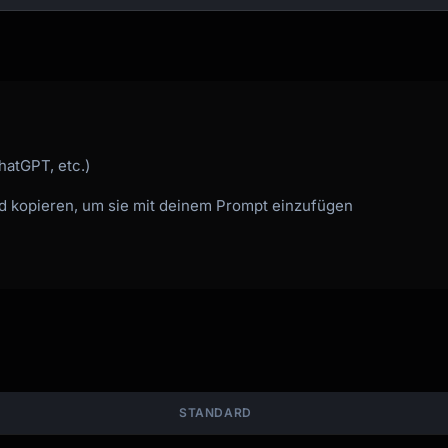
omes next?"

rawings)

hatGPT, etc.)


nd kopieren, um sie mit deinem Prompt einzufügen
STANDARD