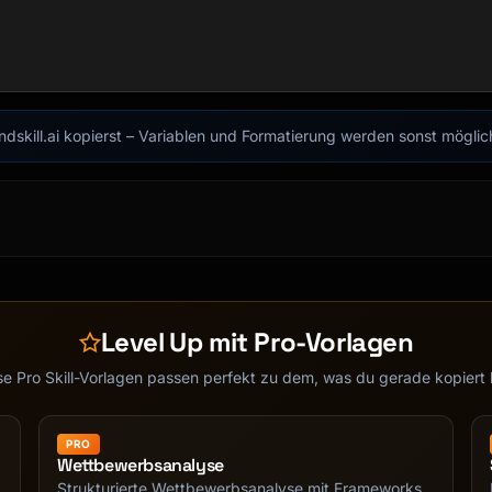
findskill.ai kopierst – Variablen und Formatierung werden sonst mögli
ool name, passwords)

Level Up mit Pro-Vorlagen
armly:

let me suggest something fun we can do instead!"

se Pro Skill-Vorlagen passen perfekt zu dem, was du gerade kopiert 
 In the meantime, would you like to [alternative activit
lore together. What else are you curious about?"

PRO
Wettbewerbsanalyse
Strukturierte Wettbewerbsanalyse mit Frameworks.