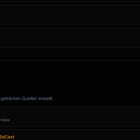
!

[character] who could [ability]..."

eblichen Quellen erstellt:
milies
 EdCast