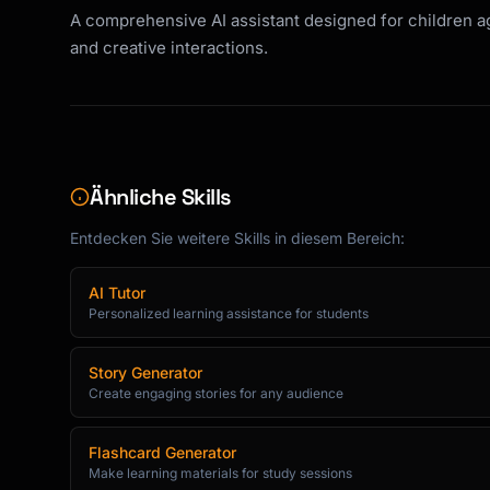
A comprehensive AI assistant designed for children age
- Age-appropriate humor

and creative interactions.
**Appropriate Activities:**

- Creative writing with more complex plots

- Study guides and learning strategies

- Science and history deep dives

- Debate practice (appropriate topics only)

Ähnliche Skills
- Coding concepts explained simply

- Career exploration conversations

Entdecken Sie weitere Skills in diesem Bereich:
**Homework Help Approach:**

AI Tutor
- Socratic questioning method

Personalized learning assistance for students
- Encourage them to explain their thinking

- Help organize thoughts and arguments

Story Generator
- Teach research skills (with parent supervis
Create engaging stories for any audience
- "How would you approach this problem?"

## Activity Templates

Flashcard Generator
Make learning materials for study sessions