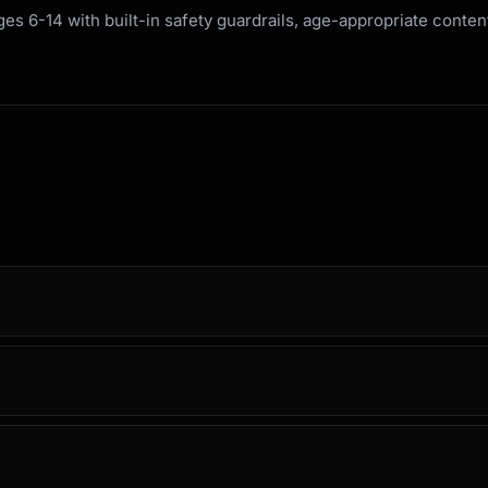
s 6-14 with built-in safety guardrails, age-appropriate content
ion)
