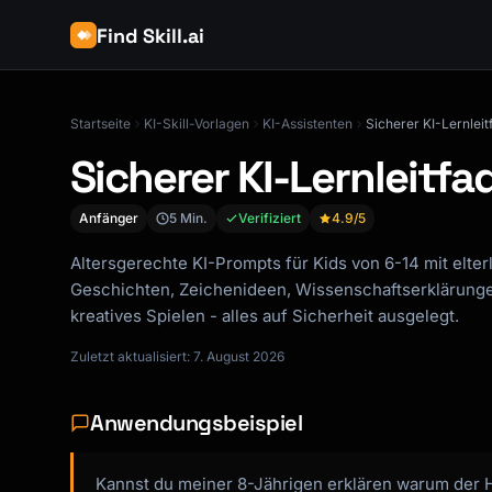
Find Skill.ai
Startseite
KI-Skill-Vorlagen
KI-Assistenten
Sicherer KI-Lernleit
Sicherer KI-Lernleitfa
Anfänger
5 Min.
Verifiziert
4.9
/5
Altersgerechte KI-Prompts für Kids von 6-14 mit elt
Geschichten, Zeichenideen, Wissenschaftserklärung
kreatives Spielen - alles auf Sicherheit ausgelegt.
Zuletzt aktualisiert: 7. August 2026
Anwendungsbeispiel
Kannst du meiner 8-Jährigen erklären warum der Hi