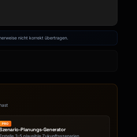
cherweise nicht korrekt übertragen.
hast
y]?"

PRO
Szenario-Planungs-Generator
Erstelle 3-5 plausible Zukunftsszenarien