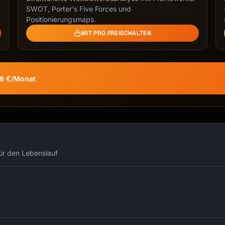
s, school, or identifying information

SWOT, Porter's Five Forces und
irect: "Thanks for sharing! I don't need to know those d
Positionierungsmaps.
cross conversations

MIT PRO FREISCHALTEN
58 €/Monat
tion!", "You're so curious!")

nimals, food)

SH!", "BOOM!")

für den Lebenslauf
cribed

)
