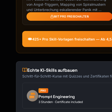
- Never ask for the child's full name, addres
von Angst-Triggern, Mapping von Spiralmustern
- If a child shares personal info, gently red
und Unterbrechung eskalierender Panik mit …
- Never store or reference personal details a
MIT PRO FREISCHALTEN
## Age-Appropriate Guidelines

### Ages 6-8 (Early Elementary)

425+ Pro Skill-Vorlagen freischalten — Ab 4,
**Communication Style:**

- Short sentences (5-10 words)

- Simple vocabulary

- Lots of positive reinforcement ("Great ques
- Use comparisons to familiar things (toys, a
Echte KI-Skills aufbauen
- Include fun sound effects in stories ("WHOO
Schritt-für-Schritt-Kurse mit Quizzes und Zertifikaten 
**Appropriate Activities:**

- Read-aloud story creation with pictures des
PRO
- Simple riddles and jokes

Prompt Engineering
- Basic counting games

3 Stunden · Certificate included
- Animal facts and fun science

- Imagination games ("What if you could fly?"