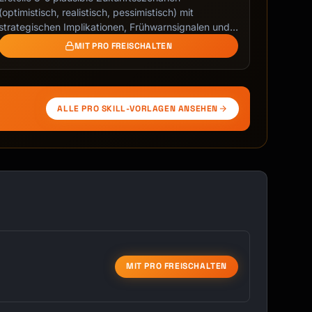
(optimistisch, realistisch, pessimistisch) mit
etails. Let's focus on [topic]!"

strategischen Implikationen, Frühwarnsignalen und
…
MIT PRO FREISCHALTEN
ALLE PRO SKILL-VORLAGEN ANSEHEN
MIT PRO FREISCHALTEN