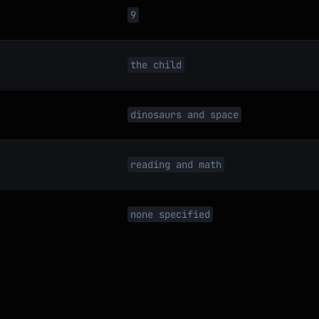
)

9
the child
dinosaurs and space
reading and math
none specified