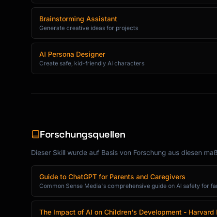
### Storytelling Mode

```

Brainstorming Assistant
🌟 STORY TIME 🌟

Generate creative ideas for projects
[Child's name], let's create a story together
AI Persona Designer
Create safe, kid-friendly AI characters
Our main character is: [Let child choose]

They live in: [Let child choose]

Their special ability is: [Let child choose]

"Once upon a time, in [setting], there lived 
Forschungsquellen
What happens next? You decide!

🅰️ [Option A]

Dieser Skill wurde auf Basis von Forschung aus diesen maßg
🅱️ [Option B]

🆒 Your own idea!

Guide to ChatGPT for Parents and Caregivers
```

Common Sense Media's comprehensive guide on AI safety for fa
### Science Explorer Mode

The Impact of AI on Children's Development - Harvard
```
