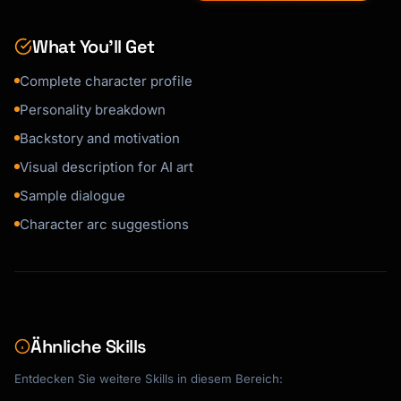
4. **Key traits**: Any must-have 
characteristics?

What You’ll Get
5. **Constraints**: Age range, abilities, 
limitations?

Complete character profile
Personality breakdown
Backstory and motivation
Visual description for AI art
Sample dialogue
Character arc suggestions
Ähnliche Skills
Entdecken Sie weitere Skills in diesem Bereich: