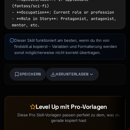
(fantasy/sci-fi)

- **Occupation**: Current role or profession

- **Role in Story**: Protagonist, antagonist, 
mentor, etc.

### Physical Appearance

Dieser Skill funktioniert am besten, wenn du ihn von
- **Build**: Height, body type, posture

findskill.ai kopierst – Variablen und Formatierung werden
Kai
- **Face**: Shape, features, expression

sonst möglicherweise nicht korrekt übertragen.
Kursfinder · für dich da
- **Hair**: Color, style, length, texture

- **Eyes**: Color, shape, notable features

- **Skin**: Tone, marks, scars, tattoos

SPEICHERN
HERUNTERLADEN
- **Style**: Clothing preferences, 
accessories

- **Distinguishing Features**: What makes 
them recognizable?

Level Up mit Pro-Vorlagen
### Personality Profile

- **MBTI/Archetype**: Quick reference type

Diese Pro Skill-Vorlagen passen perfekt zu dem, was du
- **Core Traits**: 3-5 defining 
gerade kopiert hast
characteristics
