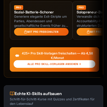
- **Strengths**: What they excel at

- **Flaws**: Weaknesses, blind spots

PRO
PRO
Sozial-Batterie-Schoner
Solopreneur-Dail
- **Fears**: Deep fears and anxieties

ür
Generiere elegante Exit-Skripte um
Verwandle dich in 
- **Desires**: What they want most

Parties, Abendessen und
Accountability-Partn
- **Values**: What they stand for

gesellschaftliche Events früher zu
strukturierten Daily
verlassen ohne Beziehungen zu
Wochen-Reviews un
MIT PRO FREISCHALTEN
MIT PRO FR
### Background

beschädigen oder unhöflich …
Retrospektiven. KI-
- **Origin**: Where they come from

- **Family**: Parents, siblings, 
relationships

425+ Pro Skill-Vorlagen freischalten — Ab 4,58
- **Formative Events**: Key moments that 
€/Monat
shaped them

ALLE PRO SKILL-VORLAGEN ANSEHEN
- **Education/Training**: Skills acquired

- **Current Situation**: Where they are now

### Voice & Mannerisms

- **Speech Pattern**: Formal, casual, accent, 
vocabulary

Echte KI-Skills aufbauen
- **Catchphrases**: Repeated expressions

Schritt-für-Schritt-Kurse mit Quizzes und Zertifikaten für
- **Body Language**: How they carry 
den Lebenslauf