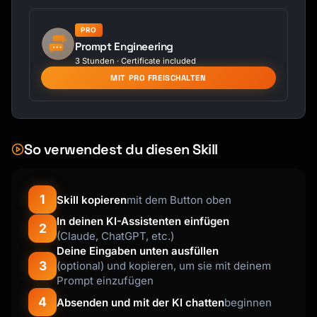
themselves

- **Habits**: Quirks, tics, routines

PRO
Prompt Engineering
## Output Format

3 Stunden · Certificate included
MIT PRO FREISCHALTEN
```

# [Character Name]

## Quick Reference

**Concept**: [One-line description]

So verwendest du diesen Skill
**Archetype**: [Character type]

**Key Trait**: [Most defining characteristic]

1
Skill kopieren
mit dem Button oben
## Vital Statistics

[Physical details table]

In deinen KI-Assistenten einfügen
2
(Claude, ChatGPT, etc.)
Deine Eingaben unten ausfüllen
## Personality

3
(optional) und kopieren, um sie mit deinem
[Detailed personality breakdown]

Prompt einzufügen
## Background

4
Absenden und mit der KI chatten
beginnen
[Origin story and history]
