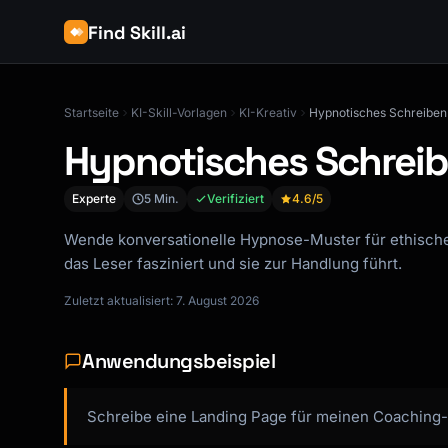
Find Skill.ai
Startseite
KI-Skill-Vorlagen
KI-Kreativ
Hypnotisches Schreiben
Hypnotisches Schrei
Experte
5 Min.
Verifiziert
4.6
/5
Wende konversationelle Hypnose-Muster für ethische
das Leser fasziniert und sie zur Handlung führt.
Zuletzt aktualisiert: 7. August 2026
Anwendungsbeispiel
Schreibe eine Landing Page für meinen Coaching-