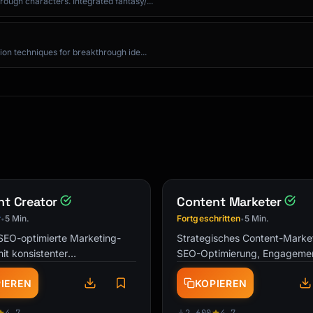
ough characters. Integrated fantasy/...


ion techniques for breakthrough ide...
t Creator
Content Marketer
r
5 Min.
Fortgeschritten
5 Min.
•
•
nely beneficial offers

 SEO-optimierte Marketing-
Strategisches Content-Market
mit konsistenter
SEO-Optimierung, Engageme
age

timme. Blogposts, Social
Taktiken und Multi-Channel-
IEREN
KOPIEREN
nd Multi-Channel-Content-
Distribution für Wachstum.
e.