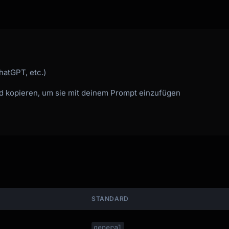
ucceed..."

.."

hatGPT, etc.)
nd kopieren, um sie mit deinem Prompt einzufügen
STANDARD
general