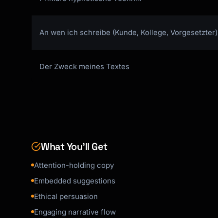
### Story Loops

```

An wen ich schreibe (Kunde, Kollege, Vorgesetzter)
"Let me tell you about Sarah...

[Start story, pause]

But first, I need to explain why this matters
Der Zweck meines Textes
[Tangent]

Back to Sarah...

[Complete story with lesson]"

```

## Hypnotic Headlines

What You’ll Get
### Pattern Interrupts

```

Attention-holding copy
"Stop. Read this before you [action]."

Embedded suggestions
"Wait—you almost made a huge mistake."

"Forget everything you know about [topic]."

Ethical persuasion
```

Engaging narrative flow