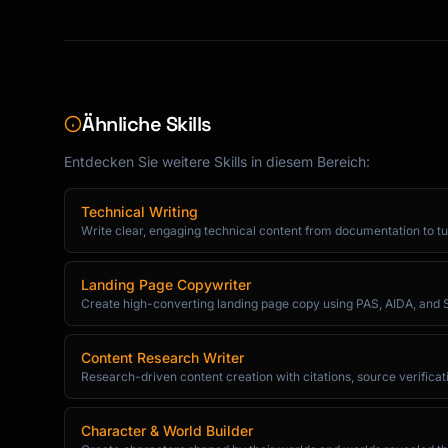
### Curiosity Gaps

```

"The counterintuitive truth about [topic]"

"What [experts] don't tell you about [subject
"The [adjective] secret that [result]"

Ähnliche Skills
```

Entdecken Sie weitere Skills in diesem Bereich:
### Emotional Hooks

```

Technical Writing
"Finally, someone who understands..."

Write clear, engaging technical content from documentation to tut
"You're not crazy—the system is broken."

"This is for the [frustrated/ambitious] ones.
Landing Page Copywriter
```

Create high-converting landing page copy using PAS, AIDA, and 
## Hypnotic Transitions

Content Research Writer
Research-driven content creation with citations, source verificatio
### From Problem to Solution

```

Character & World Builder
"And the moment you realize this, everything 