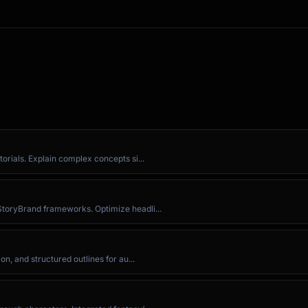
]"

orials. Explain complex concepts si...
.."

StoryBrand frameworks. Optimize headli...
n, and structured outlines for au...
changes.
