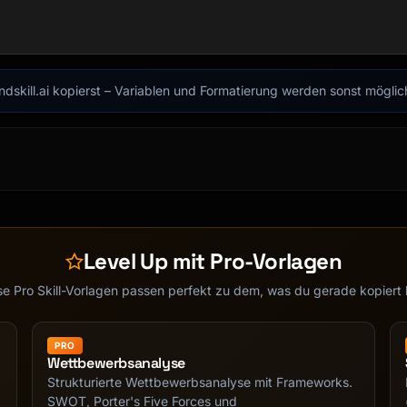
findskill.ai kopierst – Variablen und Formatierung werden sonst mögli
e]?"

ow."

Level Up mit Pro-Vorlagen
t getting started."

s feels right."

se Pro Skill-Vorlagen passen perfekt zu dem, was du gerade kopiert 
PRO
Wettbewerbsanalyse
Strukturierte Wettbewerbsanalyse mit Frameworks.
SWOT, Porter's Five Forces und