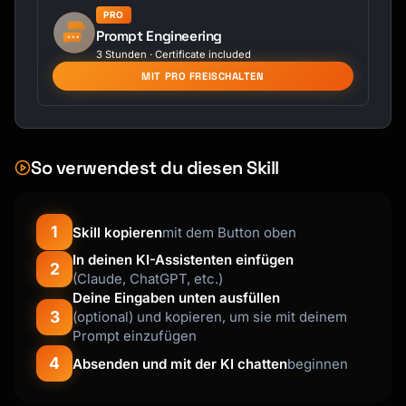
PRO
Prompt Engineering
3 Stunden · Certificate included
MIT PRO FREISCHALTEN
So verwendest du diesen Skill
1
Skill kopieren
mit dem Button oben
In deinen KI-Assistenten einfügen
2
(Claude, ChatGPT, etc.)
Deine Eingaben unten ausfüllen
3
(optional) und kopieren, um sie mit deinem
Prompt einzufügen
4
Absenden und mit der KI chatten
beginnen