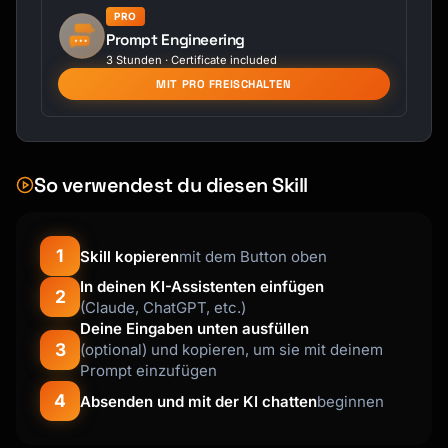
PRO
Prompt Engineering
3 Stunden · Certificate included
MIT PRO FREISCHALTEN
So verwendest du diesen Skill
1
Skill kopieren
mit dem Button oben
In deinen KI-Assistenten einfügen
2
(Claude, ChatGPT, etc.)
Deine Eingaben unten ausfüllen
3
(optional) und kopieren, um sie mit deinem
Prompt einzufügen
4
Absenden und mit der KI chatten
beginnen