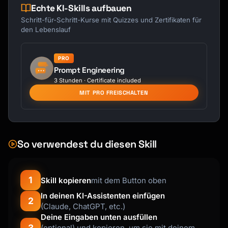
Echte KI-Skills aufbauen
Schritt-für-Schritt-Kurse mit Quizzes und Zertifikaten für
den Lebenslauf
PRO
Prompt Engineering
3 Stunden · Certificate included
MIT PRO FREISCHALTEN
So verwendest du diesen Skill
1
Skill kopieren
mit dem Button oben
In deinen KI-Assistenten einfügen
2
(Claude, ChatGPT, etc.)
Deine Eingaben unten ausfüllen
3
(optional) und kopieren, um sie mit deinem