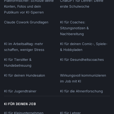
Plattformsicher: Schütze deine
ChatGPT für Lehrer: Deine
Konten, Fotos und dein
erste Schulwoche
Publikum vor KI-Sperren
Claude Cowork Grundlagen
KI für Coaches:
Sitzungsnotizen &
Nachbereitung
KI im Arbeitsalltag: mehr
KI für deinen Comic-, Spiele-
schaffen, weniger Stress
& Hobbyladen
KI für Tiersitter &
KI für Gesundheitscoaches
Hundebetreuung
KI für deinen Hundesalon
Wirkungsvoll kommunizieren
im Job mit KI
KI für Jugendtrainer
KI für die Ahnenforschung
KI FÜR DEINEN JOB
KI für Kleinunternehmen
KI für Lehrer