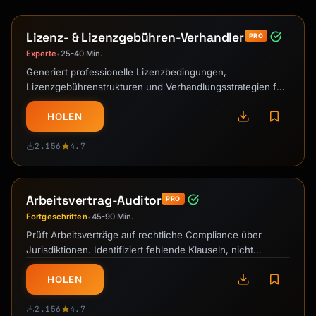
Lizenz- & Lizenzgebühren-Verhandler
PRO
Experte
25-40 Min.
•
Generiert professionelle Lizenzbedingungen,
Lizenzgebührenstrukturen und Verhandlungsstrategien für
IP-Deals inklusive Patente, Software, …
HOLEN
2.156
4.7
Arbeitsvertrag-Auditor
PRO
Fortgeschritten
45-90 Min.
•
Prüft Arbeitsverträge auf rechtliche Compliance über
Jurisdiktionen. Identifiziert fehlende Klauseln, nicht
durchsetzbare Bedingungen, …
HOLEN
2.156
4.7