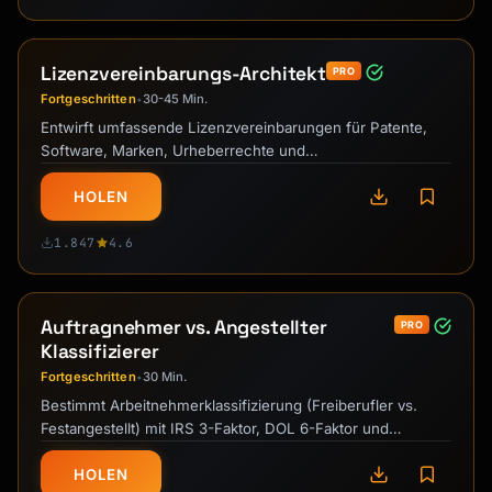
Lizenzvereinbarungs-Architekt
PRO
Fortgeschritten
30-45 Min.
•
Entwirft umfassende Lizenzvereinbarungen für Patente,
Software, Marken, Urheberrechte und
Geschäftsgeheimnisse. Generiert …
HOLEN
1.847
4.6
Auftragnehmer vs. Angestellter
PRO
Klassifizierer
Fortgeschritten
30 Min.
•
Bestimmt Arbeitnehmerklassifizierung (Freiberufler vs.
Festangestellt) mit IRS 3-Faktor, DOL 6-Faktor und
deutschen Tests mit …
HOLEN