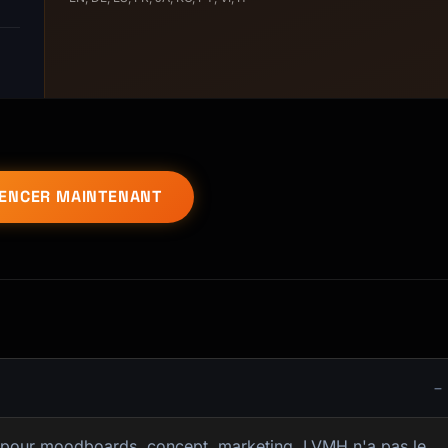
NCER MAINTENANT
s) pour moodboards, concept, marketing. LVMH n'a pas le