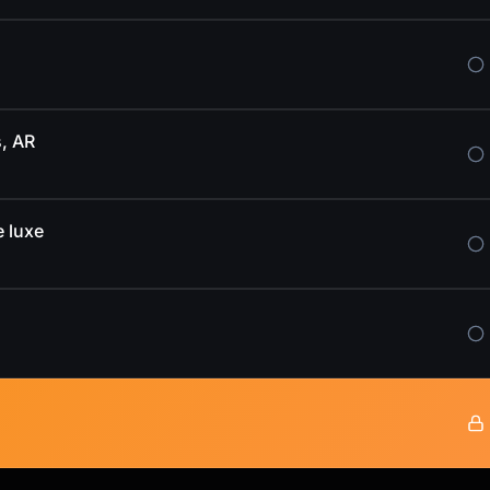
s, AR
e luxe