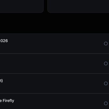
 2026
t)
 Firefly