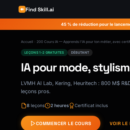
Find Skill.ai
45 % de réduction pour le lancem
Accueil
200 Cours IA — Apprends l'IA pour ton métier, avec certif
LEÇONS 1-2 GRATUITES
DÉBUTANT
IA pour mode, stylism
LVMH AI Lab, Kering, Heuritech : 800 M$ R&D 
leçons pros.
8
leçons
2 heures
Certificat inclus
COMMENCER LE COURS
VOIR L