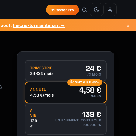
✨
Passer Pro
×
 août
.
Inscris-toi maintenant →
24 €
TRIMESTRIEL
24 €/3 mois
/3 MOIS
ÉCONOMISE 45%
8
4,58 €
ANNUEL
4,58 €/mois
/MOIS
À
139 €
VIE
139
UN PAIEMENT, TOUT POUR
TOUJOURS
€