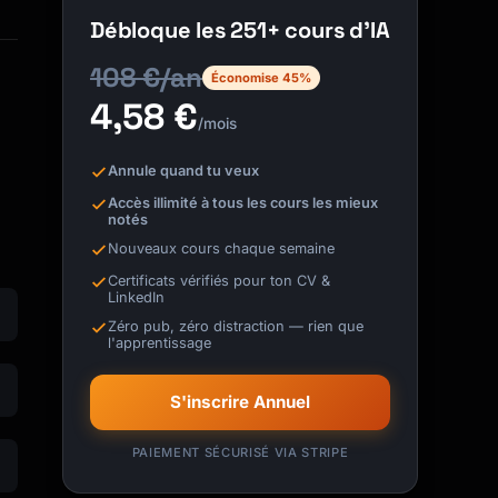
Débloque les 251+ cours d'IA
108 €/an
Économise 45%
4,58 €
/mois
Annule quand tu veux
Accès illimité à tous les cours les mieux
notés
Nouveaux cours chaque semaine
Certificats vérifiés pour ton CV &
LinkedIn
Zéro pub, zéro distraction — rien que
l'apprentissage
S'inscrire Annuel
PAIEMENT SÉCURISÉ VIA STRIPE