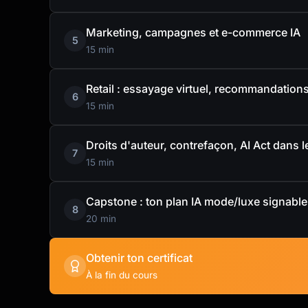
Marketing, campagnes et e-commerce IA
5
15 min
Retail : essayage virtuel, recommandation
6
15 min
Droits d'auteur, contrefaçon, AI Act dans l
7
15 min
Capstone : ton plan IA mode/luxe signable
8
20 min
Obtenir ton certificat
À la fin du cours