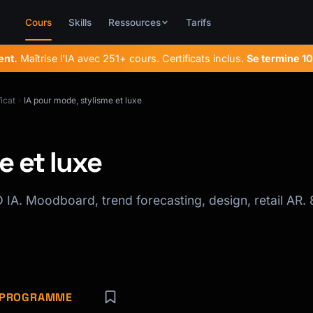
Cours
Skills
Ressources
Tarifs
ent.
Maîtrise l'IA avec 251+ cours. Certificats inclus.
Se termine
10
icat
IA pour mode, stylisme et luxe
e et luxe
IA. Moodboard, trend forecasting, design, retail AR. 
E PROGRAMME