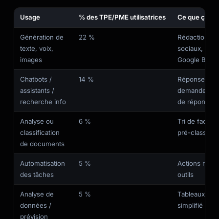
Usage
% des TPE/PME utilisatrices
Ce que ça ve
Génération de
22 %
Rédaction d’e
texte, voix,
sociaux, fich
images
Google Busin
Chatbots /
14 %
Réponses plu
assistants /
demandes ent
recherche info
de réponses
Analyse ou
6 %
Tri de facture
classification
pré-classeme
de documents
Automatisation
5 %
Actions répét
des tâches
outils
Analyse de
5 %
Tableaux de b
données /
simplifié
prévision