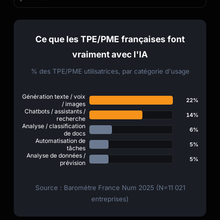
Ce que les TPE/PME françaises font
vraiment avec l'IA
% des TPE/PME utilisatrices, par catégorie d'usage
Génération texte / voix
22%
/ images
Chatbots / assistants /
14%
recherche
Analyse / classification
6%
de docs
Automatisation de
5%
tâches
Analyse de données /
5%
prévision
Source : Baromètre France Num 2025 (N=11 021
entreprises)