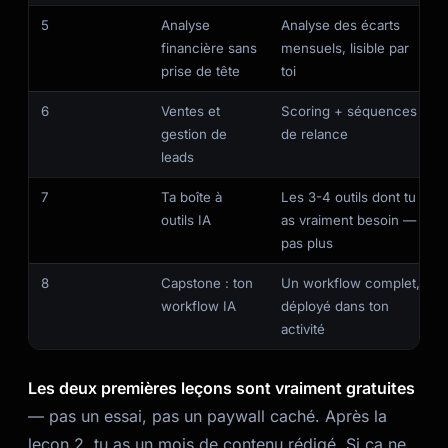
5
Analyse
Analyse des écarts
financière sans
mensuels, lisible par
prise de tête
toi
6
Ventes et
Scoring + séquences
gestion de
de relance
leads
7
Ta boîte à
Les 3-4 outils dont tu
outils IA
as vraiment besoin —
pas plus
8
Capstone : ton
Un workflow complet,
workflow IA
déployé dans ton
activité
Les deux premières leçons sont vraiment gratuites
— pas un essai, pas un paywall caché. Après la
leçon 2, tu as un mois de contenu rédigé. Si ça ne