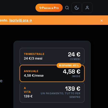
✨
Passa a Pro
×
osto
.
Iscriviti ora →
24 €
TRIMESTRALE
24 €/3 mesi
/3 MESI
RISPARMI 45%
4,58 €
ANNUALE
4,58 €/mese
/MESE
ne
139 €
A
VITA
UN PAGAMENTO, TUTTO PER
139 €
SEMPRE