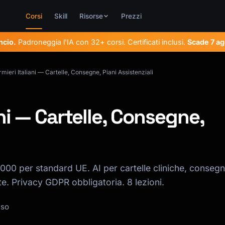
Corsi
Skill
Risorse
Prezzi
ncio.
Padroneggia l'IA con 32+ corsi. Certificati inclusi.
Scade
7 ag
rmieri Italiani — Cartelle, Consegne, Piani Assistenziali
ani — Cartelle, Consegne,
00 per standard UE. AI per cartelle cliniche, conseg
te. Privacy GDPR obbligatoria. 8 lezioni.
uso