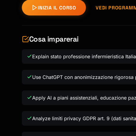
INIZIA IL CORSO
VEDI PROGRAM
Cosa imparerai
Explain stato professione infermieristica Ita
Use ChatGPT con anonimizzazione rigorosa p
Apply AI a piani assistenziali, educazione pa
Analyze limiti privacy GDPR art. 9 (dati sanit