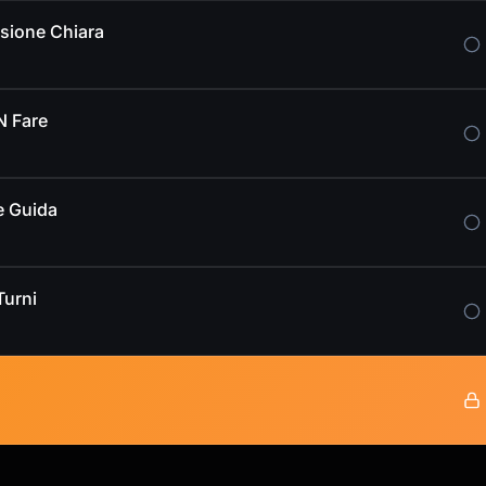
ssione Chiara
N Fare
e Guida
Turni