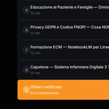
Educazione al Paziente e Famiglie — Dimi
5
12 min
Privacy GDPR e Codice FNOPI — Cosa NO
6
12 min
Formazione ECM — NotebookLM per Line
7
12 min
Capstone — Sistema Infermiere Digitale 3 
8
15 min
Ottieni certificato
Al completamento