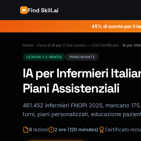
Find Skill.ai
45% di sconto per il la
Home
Corsi di IA per il Tuo Lavoro — Con Certificato
IA per Infe
LEZIONI 1-2 GRATIS
PRINCIPIANTE
IA per Infermieri Itali
Piani Assistenziali
461.452 infermieri FNOPI 2025, mancano 175.0
turni, piani personalizzati, educazione pazien
8
lezioni
2 ore (120 minutes)
Certificato incl