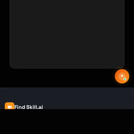
Find Skill.ai
Corsi IA pensati per la tua professione —
insegnanti, infermieri, commercialisti,
marketer e altri. 250+ corsi con certificato,