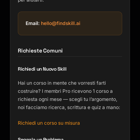
Email:
hello@findskill.ai
Richieste Comuni
Kai
Richiedi un Nuovo Skill
Ricerca corsi · qui per aiutarti
Hai un corso in mente che vorresti farti
costruire? I membri Pro ricevono 1 corso a
richiesta ogni mese — scegli tu l’argomento,
noi facciamo ricerca, scrittura e quiz a mano:
Richiedi un corso su misura
Segnala un Problema