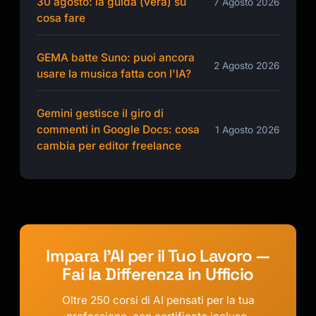
30 agosto: la guida (vera) su
7 Agosto 2026
cosa fare
GEMA batte Suno: puoi ancora
2 Agosto 2026
usare la musica fatta con l'IA?
Gemini gestisce il giro di
commenti in Google Docs: cosa
1 Agosto 2026
cambia per editor freelance
Impara l'AI per il Tuo Lavoro —
Fai la Differenza in Ufficio
Oltre 250 corsi di AI pensati per la tua