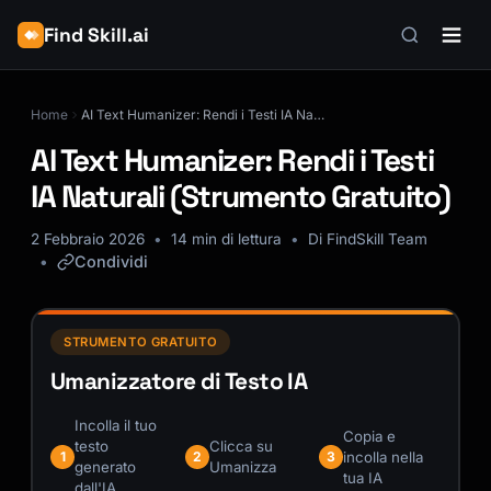
Find Skill.ai
Home
AI Text Humanizer: Rendi i Testi IA Naturali (Strumento Gratuito)
AI Text Humanizer: Rendi i Testi
IA Naturali (Strumento Gratuito)
2 Febbraio 2026
14 min di lettura
Di FindSkill Team
Condividi
STRUMENTO GRATUITO
Umanizzatore di Testo IA
Incolla il tuo
Copia e
testo
Clicca su
incolla nella
1
2
3
generato
Umanizza
tua IA
dall'IA