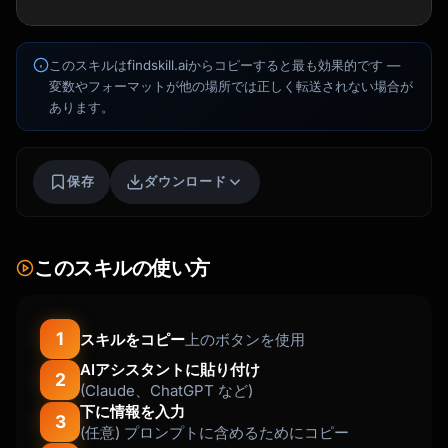
Kai
講座を探す · 準備完了
このスキルはfindskill.aiからコピーすると最も効果的です —
変数やフォーマットが他の場所では正しく転送されない場合が
あります。
保存
ダウンロード
このスキルの使い方
1
スキルをコピー
上のボタンを使用
AIアシスタントに貼り付け
2
(Claude、ChatGPT など)
下に情報を入力
3
(任意) プロンプトに含めるためにコピー