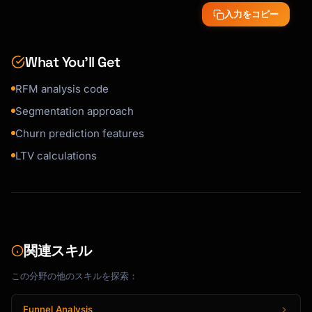
入力をコピー
What You’ll Get
RFM analysis code
Segmentation approach
Churn prediction features
LTV calculations
関連スキル
この分野の他のスキルを探索：
Funnel Analysis