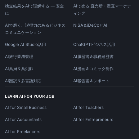
検査結果をAIで理解する — 安全
AIで売る 直売所・産直マーケテ
に
ィング
AIで磨く、説得力のあるビジネス
NISA＆iDeCoとAI
コミュニケーション
Google AI Studio活用
ChatGPTビジネス活用
AI旅行業務管理
AI履歴書＆職務経歴書
AI薬局＆薬剤師
AI漫画＆コミック制作
AI翻訳＆多言語対応
AI報告書＆レポート
LEARN AI FOR YOUR JOB
AI for Small Business
AI for Teachers
AI for Accountants
AI for Entrepreneurs
AI for Freelancers