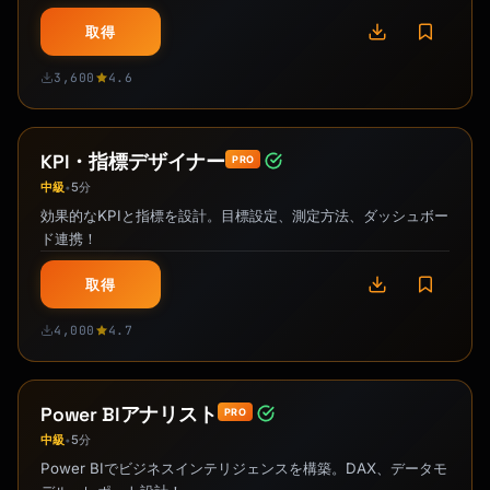
取得
3,600
4.6
KPI・指標デザイナー
PRO
中級
5分
•
効果的なKPIと指標を設計。目標設定、測定方法、ダッシュボー
ド連携！
取得
4,000
4.7
Power BIアナリスト
PRO
中級
5分
•
Power BIでビジネスインテリジェンスを構築。DAX、データモ