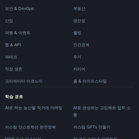
보안 & DevOps
부동산
산업
생산성
여행 & 이벤트
웰빙
웹 & API
인간관계
재테크
주거
직장 생존
커리어
크리에이터 이코노미
홈 & 라이프스타일
학습 경로
AI로 하는 농산물 직거래 마케팅
AI로 완성하는 고임팩트 업무 소
통
커스텀 인스트럭션 완전정복
커스텀 GPTs 만들기