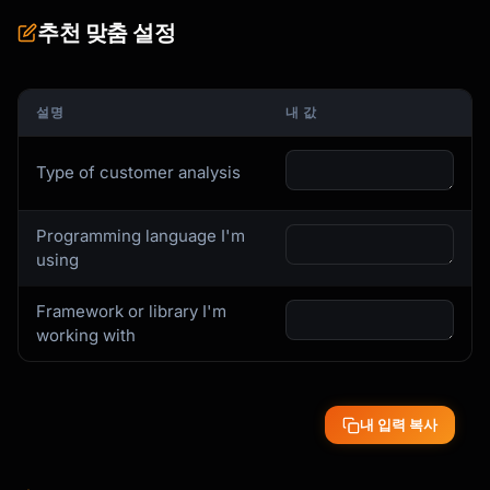
추천 맞춤 설정
설명
내 값
Type of customer analysis
Programming language I'm
using
Framework or library I'm
working with
내 입력 복사