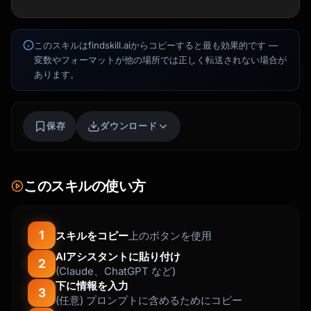
このスキルはfindskill.aiからコピーすると最も効果的です —
変数やフォーマットが他の場所では正しく転送されない場合が
あります。
Kai
講座を探す · 準備完了
保存
ダウンロード
このスキルの使い方
1
スキルをコピー
上のボタンを使用
AIアシスタントに貼り付け
2
(Claude、ChatGPT など)
下に情報を入力
3
(任意) プロンプトに含めるためにコピー