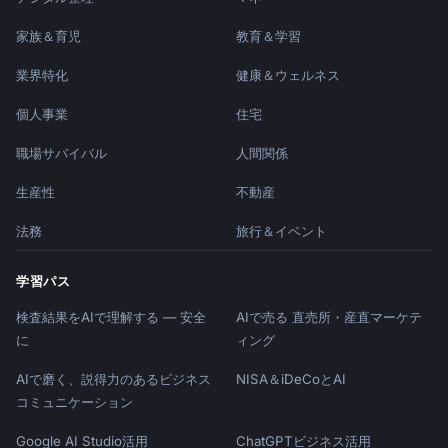
家族＆育児
教育＆学習
業界特化
健康＆ウェルネス
個人事業
住宅
職場サバイバル
人間関係
生産性
不動産
法務
旅行＆イベント
学習パス
検査結果をAIで理解する — 安全
AIで売る 直売所・産直マーケテ
に
ィング
AIで磨く、説得力のあるビジネス
NISA＆iDeCoとAI
コミュニケーション
Google AI Studio活用
ChatGPTビジネス活用