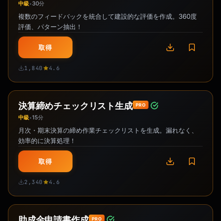
中級
30分
•
複数のフィードバックを統合して建設的な評価を作成。360度
評価、パターン抽出！
取得
1,840
4.6
決算締めチェックリスト生成
PRO
中級
15分
•
月次・期末決算の締め作業チェックリストを生成。漏れなく、
効率的に決算処理！
取得
2,340
4.6
助成金申請書作成
PRO