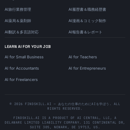
AI旅行業務管理
AI履歴書＆職務経歴書
AI薬局＆薬剤師
AI漫画＆コミック制作
AI翻訳＆多言語対応
AI報告書＆レポート
LEARN AI FOR YOUR JOB
AI for Small Business
AI for Teachers
AI for Accountants
AI for Entrepreneurs
AI for Freelancers
© 2026 FINDSKILL.AI — あなたの仕事のためにAIを学ぼう. ALL
RIGHTS RESERVED.
FINDSKILL.AI
IS A PRODUCT OF
AI CENTRAL, LLC
, A
DELAWARE LIMITED LIABILITY COMPANY.
131 CONTINENTAL DR,
SUITE 305
,
NEWARK
,
DE
19713
,
US
.