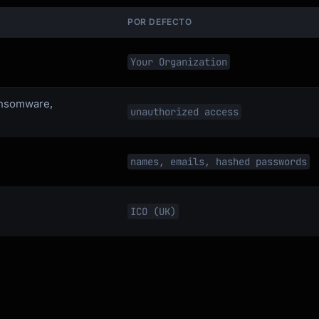
POR DEFECTO
Your Organization
ransomware,
unauthorized access
names, emails, hashed passwords
ICO (UK)