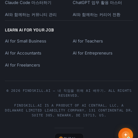
Claude Code 마스터하기
ChatGPT 업무 활용 마스터
AI와 함께하는 커뮤니티 관리
AI와 함께하는 커리어 전환
LEARN AI FOR YOUR JOB
AI for Small Business
AI for Teachers
AI for Accountants
AI for Entrepreneurs
AI for Freelancers
© 2026 FINDSKILL.AI — 내 직업을 위해 AI 배우기. ALL RIGHTS
RESERVED.
FINDSKILL.AI
IS A PRODUCT OF
AI CENTRAL, LLC
, A
DELAWARE LIMITED LIABILITY COMPANY.
131 CONTINENTAL DR,
SUITE 305
,
NEWARK
,
DE
19713
,
US
.