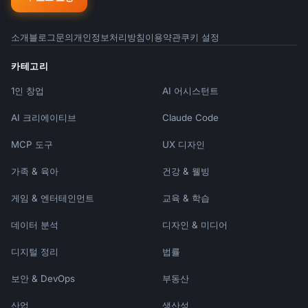
소개
블로그
문의
개인정보처리방침
이용약관
쿠키 설정
카테고리
1인 창업
AI 어시스턴트
AI 크리에이티브
Claude Code
MCP 도구
UX 디자인
가족 & 육아
건강 & 웰빙
게임 & 엔터테인먼트
교육 & 학습
데이터 분석
디자인 & 미디어
디지털 정리
법률
보안 & DevOps
부동산
산업
생산성