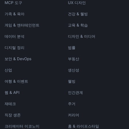
MCP 도구
UX 디자인
가족 & 육아
건강 & 웰빙
게임 & 엔터테인먼트
교육 & 학습
데이터 분석
디자인 & 미디어
디지털 정리
법률
보안 & DevOps
부동산
산업
생산성
여행 & 이벤트
웰빙
웹 & API
인간관계
재테크
주거
직장 생존
커리어
크리에이터 이코노미
홈 & 라이프스타일