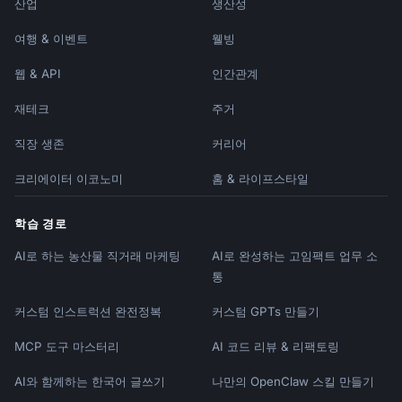
산업
생산성
여행 & 이벤트
웰빙
웹 & API
인간관계
재테크
주거
직장 생존
커리어
크리에이터 이코노미
홈 & 라이프스타일
학습 경로
AI로 하는 농산물 직거래 마케팅
AI로 완성하는 고임팩트 업무 소
통
커스텀 인스트럭션 완전정복
커스텀 GPTs 만들기
MCP 도구 마스터리
AI 코드 리뷰 & 리팩토링
AI와 함께하는 한국어 글쓰기
나만의 OpenClaw 스킬 만들기