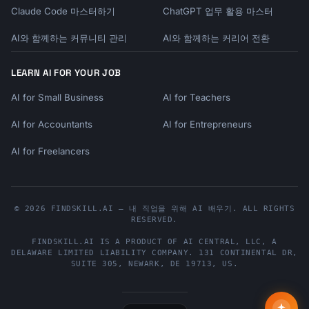
Claude Code 마스터하기
ChatGPT 업무 활용 마스터
AI와 함께하는 커뮤니티 관리
AI와 함께하는 커리어 전환
LEARN AI FOR YOUR JOB
AI for Small Business
AI for Teachers
AI for Accountants
AI for Entrepreneurs
AI for Freelancers
© 2026 FINDSKILL.AI — 내 직업을 위해 AI 배우기. ALL RIGHTS
RESERVED.
FINDSKILL.AI
IS A PRODUCT OF
AI CENTRAL, LLC
, A
DELAWARE LIMITED LIABILITY COMPANY.
131 CONTINENTAL DR,
SUITE 305
,
NEWARK
,
DE
19713
,
US
.