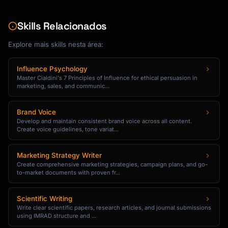
```

[Option A] vs [Option B]: Which Is Right for 
Skills Relacionados
You?

Explore mais skills nesta área:
1. Introduction

2. Overview of Option A

Influence Psychology
3. Overview of Option B

Master Cialdini's 7 Principles of Influence for ethical persuasion in
4. Feature comparison table

marketing, sales, and communic...
5. Use cases for each

6. Our recommendation

Brand Voice
7. Conclusion

Develop and maintain consistent brand voice across all content.
```

Create voice guidelines, tone variat...
## Social Media Templates

Marketing Strategy Writer
Create comprehensive marketing strategies, campaign plans, and go-
### LinkedIn Post

to-market documents with proven fr...
```

[Hook - bold statement or question]

Scientific Writing
Write clear scientific papers, research articles, and journal submissions
using IMRAD structure and ...
[Line break]
