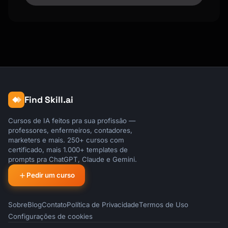
- [ ] Meta description with keyword

- [ ] Image alt text with keyword

- [ ] Internal links (2-3 minimum)

- [ ] External links to authority sites

### Keyword Research Quick Guide

1. Identify seed keyword

2. Find related keywords (tools: Ahrefs, 
SEMrush)

Find Skill.ai
3. Check search intent (informational, 
commercial)

Cursos de IA feitos pra sua profissão —
4. Analyze competition

professores, enfermeiros, contadores,
5. Choose long-tail opportunities

marketers e mais. 250+ cursos com
certificado, mais 1.000+ templates de
## Content Repurposing

prompts pra ChatGPT, Claude e Gemini.
Pedir um curso
```

Blog Post → Social posts (5-10)

         → Email newsletter

Sobre
Blog
Contato
Política de Privacidade
Termos de Uso
         → Video script

Configurações de cookies
         → Infographic
