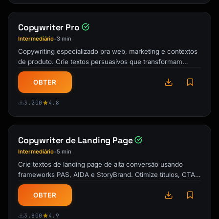
2/ [First point]

[Brief explanation]

Copywriter Pro
Intermediário
3 min
3/ [Second point]

•
[Brief explanation]

Copywriting especializado pra web, marketing e contextos
de produto. Crie textos persuasivos que transformam
visitantes em clientes. …
[Continue...]

OBTER
n/ Summary:

3.200
4.8
• Point 1

• Point 2

• Point 3

Copywriter de Landing Page
Follow for more [topic] insights.

Intermediário
5 min
•
```

Crie textos de landing page de alta conversão usando
frameworks PAS, AIDA e StoryBrand. Otimize títulos, CTAs
### Instagram Caption

e propostas de valor. Página …
```

OBTER
[Hook in first line - visible before "more"]

3.800
4.9