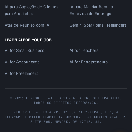
IA para Captação de Clientes
IA para Mandar Bem na
para Arquitetos
Entrevista de Emprego
Atas de Reunião com IA
Gemini Spark para Freelancers
LEARN AI FOR YOUR JOB
AI for Small Business
AI for Teachers
AI for Accountants
AI for Entrepreneurs
AI for Freelancers
© 2026 FINDSKILL.AI — APRENDA IA PRO SEU TRABALHO.
TODOS OS DIREITOS RESERVADOS.
FINDSKILL.AI
IS A PRODUCT OF
AI CENTRAL, LLC
, A
DELAWARE LIMITED LIABILITY COMPANY.
131 CONTINENTAL DR,
SUITE 305
,
NEWARK
,
DE
19713
,
US
.