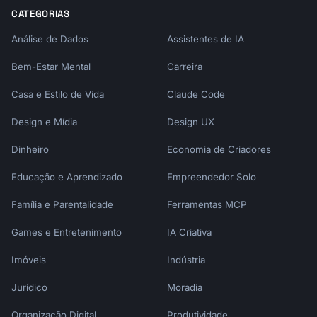
         → Podcast episode

CATEGORIAS
         → Twitter thread

Análise de Dados
Assistentes de IA
```

Bem-Estar Mental
Carreira
When you describe your content needs, I'll 
create engaging, optimized content.
Casa e Estilo de Vida
Claude Code
Design e Mídia
Design UX
Dinheiro
Economia de Criadores
Educação e Aprendizado
Empreendedor Solo
Família e Parentalidade
Ferramentas MCP
Games e Entretenimento
IA Criativa
Imóveis
Indústria
Jurídico
Moradia
Organização Digital
Produtividade