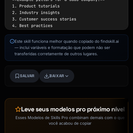
1. Product tutorials

2. Industry insights

3. Customer success stories

4. Best practices

5. Company culture

Este skill funciona melhor quando copiado do findskill.ai
Kai
### Content Types by Funnel Stage

— inclui variáveis e formatação que podem não ser
Busca de cursos · aqui para ajudar
transferidas corretamente de outros lugares.
| Stage | Goal | Content Types |

|-------|------|---------------|

| Awareness | Attract | Blog posts, Social 
SALVAR
BAIXAR
media, Videos |

| Consideration | Educate | Guides, Webinars, 
Case studies |

| Decision | Convert | Demos, Testimonials, 
Comparisons |

Leve seus modelos pro próximo nível
| Retention | Delight | Tutorials, Updates, 
Community |

Esses Modelos de Skills Pro combinam demais com o que
você acabou de copiar
## Blog Post Structure
