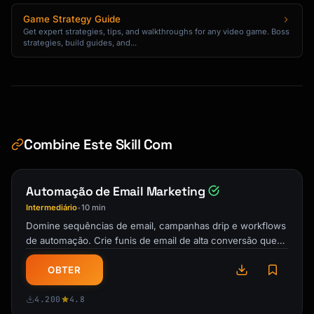
[Story or insight - 3-5 short paragraphs]

Game Strategy Guide
Get expert strategies, tips, and walkthroughs for any video game. Boss
strategies, build guides, and...
[Line break]

[Key takeaway]

[Line break]

[CTA: question or action]

Combine Este Skill Com
[Line break]

Automação de Email Marketing
[3-5 relevant hashtags]

Intermediário
10 min
•
```

Domine sequências de email, campanhas drip e workflows
de automação. Crie funis de email de alta conversão que
### Twitter/X Thread

nutrem e vendem. Email que …
```

OBTER
1/ [Hook + promise]

Here's what I learned about [topic]:

4.200
4.8