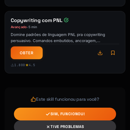
[Line break]

[Story or value - 2-3 paragraphs]

Copywriting com PNL
Avançado
5 min
[Line break]

•
Domine padrões de linguagem PNL pra copywriting
[CTA]

persuasivo. Comandos embutidos, ancoragem,
modalidades VAK e técnicas de reenquadramento. …
OBTER
[Line break]

1.800
4.5
[Hashtags: 5-10 relevant tags]

```

## SEO Best Practices

### On-Page SEO Checklist

Este skill funcionou para você?
- [ ] Primary keyword in title (front-loaded)

- [ ] Keyword in first 100 words

SIM, FUNCIONOU!
- [ ] Keyword in at least one H2

- [ ] Keyword variations throughout

TIVE PROBLEMAS