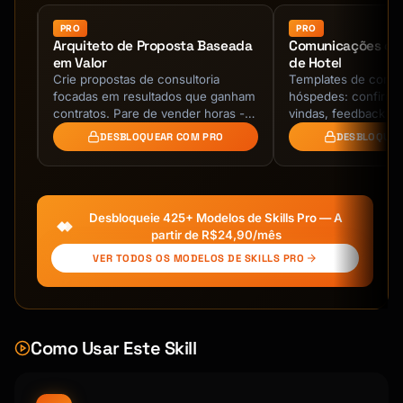
### SEO-Optimized Format

PRO
PRO
com
Arquiteto de Proposta Baseada
Comunicações co
```

em Valor
de Hotel
Title: [Primary Keyword + Benefit]

m
Crie propostas de consultoria
Templates de comu
Meta description: [155 chars with keyword + 
es,
focadas em resultados que ganham
hóspedes: confirma
CTA]

es
contratos. Pare de vender horas -
vindas, feedback e u
venda valor de negócio com
Hospitalidade profis
DESBLOQUEAR COM PRO
DESBLOQUEA
justificativa de ROI, …
Introduction: (100-150 words)

- Hook with pain point or statistic

- Promise what they'll learn

- Include primary keyword

Desbloqueie 425+ Modelos de Skills Pro — A
partir de R$24,90/mês
H2: [Section with keyword variation]

VER TODOS OS MODELOS DE SKILLS PRO
- 2-3 paragraphs

- Bullet points or numbered list

- Internal link

Como Usar Este Skill
H2: [Section with keyword variation]

- 2-3 paragraphs

- Include image with alt text
