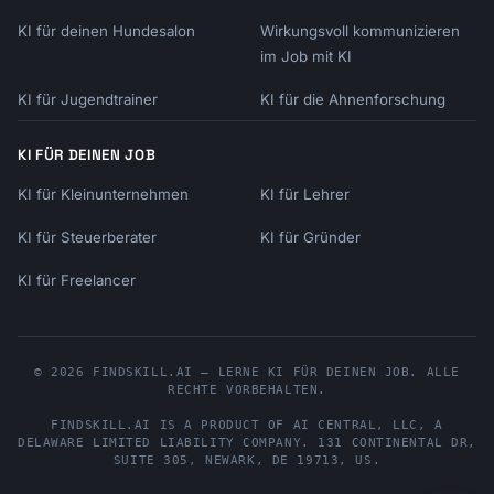
KI für deinen Hundesalon
Wirkungsvoll kommunizieren
im Job mit KI
KI für Jugendtrainer
KI für die Ahnenforschung
KI FÜR DEINEN JOB
KI für Kleinunternehmen
KI für Lehrer
KI für Steuerberater
KI für Gründer
KI für Freelancer
© 2026 FINDSKILL.AI — LERNE KI FÜR DEINEN JOB. ALLE
RECHTE VORBEHALTEN.
FINDSKILL.AI
IS A PRODUCT OF
AI CENTRAL, LLC
, A
DELAWARE LIMITED LIABILITY COMPANY.
131 CONTINENTAL DR,
SUITE 305
,
NEWARK
,
DE
19713
,
US
.