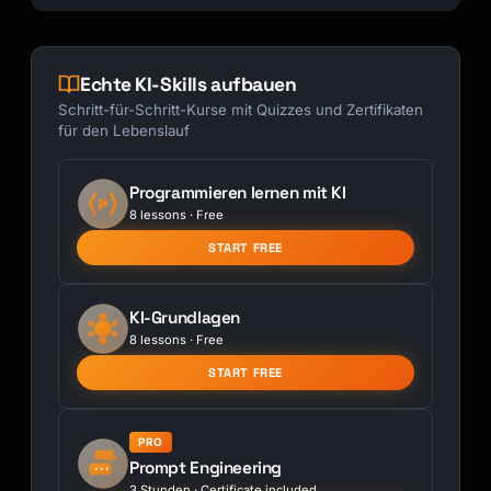
Echte KI-Skills aufbauen
Schritt-für-Schritt-Kurse mit Quizzes und Zertifikaten
für den Lebenslauf
Programmieren lernen mit KI
8 lessons · Free
START FREE
KI-Grundlagen
8 lessons · Free
START FREE
PRO
Prompt Engineering
3 Stunden · Certificate included