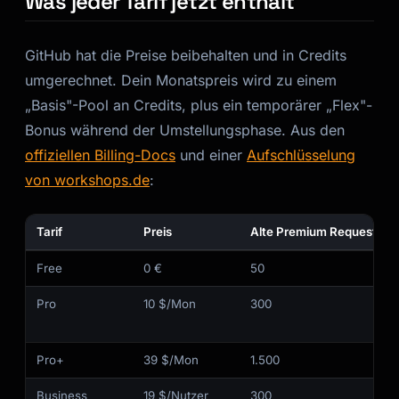
Was jeder Tarif jetzt enthält
GitHub hat die Preise beibehalten und in Credits
umgerechnet. Dein Monatspreis wird zu einem
„Basis"-Pool an Credits, plus ein temporärer „Flex"-
Bonus während der Umstellungsphase. Aus den
offiziellen Billing-Docs
und einer
Aufschlüsselung
von workshops.de
:
Tarif
Preis
Alte Premium Requests
Free
0 €
50
Pro
10 $/Mon
300
Pro+
39 $/Mon
1.500
Business
19 $/Nutzer
300