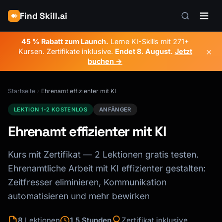
Find Skill.ai
45 % Rabatt zum Launch.
Lerne KI-Skills mit 271+
×
Kursen. Zertifikate inklusive.
Endet
8. August
.
Jetzt
buchen →
Startseite
Ehrenamt effizienter mit KI
LEKTION 1-2 KOSTENLOS
ANFÄNGER
Ehrenamt effizienter mit KI
Kurs mit Zertifikat — 2 Lektionen gratis testen.
Ehrenamtliche Arbeit mit KI effizienter gestalten:
Zeitfresser eliminieren, Kommunikation
automatisieren und mehr bewirken
8
Lektionen
1,5 Stunden
Zertifikat inklusive