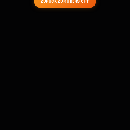
ZURÜCK ZUR ÜBERSICHT
Kai
Kursfinder · für dich da