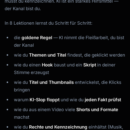
musst du kennzeichnen. KI ist ein starkes Hilfsmittel —
der Kanal bist du.
In 8 Lektionen lernst du Schritt für Schritt:
die
goldene Regel
— KI nimmt die Fleißarbeit, du bist
der Kanal
wie du
Themen und Titel
findest, die geklickt werden
wie du einen
Hook
baust und ein
Skript
in deiner
Stimme erzeugst
wie du
Titel und Thumbnails
entwickelst, die Klicks
bringen
warum
KI-Slop floppt
und wie du
jeden Fakt prüfst
wie du aus einem Video viele
Shorts und Formate
machst
Kai
wie du
Rechte und Kennzeichnung
einhältst (Musik,
Kursfinder · für dich da