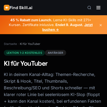
Find Skill.ai
45 % Rabatt zum Launch.
Lerne KI-Skills mit 271+
×
Kursen. Zertifikate inklusive.
Endet
9. August
.
Jetzt
buchen →
Startseite
KI für YouTuber
LEKTION 1-2 KOSTENLOS
ANFÄNGER
KI für YouTuber
KI in deinem Kanal-Alltag: Themen-Recherche,
Skript & Hook, Titel, Thumbnails,
Beschreibung/SEO und Shorts schneller — mit
klarer roter Linie bei seelenlosem KI-Slop (floppt
+ kann den Kanal kosten), bei erfundenen Fakten