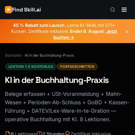
Find Skill.ai
45 % Rabatt zum Launch.
Lerne KI-Skills mit 271+
×
Kursen. Zertifikate inklusive.
Endet
9. August
.
Jetzt
buchen →
Startseite
KI in der Buchhaltung-Praxis
LEKTION 1-2 KOSTENLOS
FORTGESCHRITTEN
KI in der Buchhaltung-Praxis
Belege erfassen + USt-Voranmeldung + Mahn-
Wesen + Perioden-Ab-Schluss + GoBD + Kassen-
Führung + DATEV/Lex-Ware-In-te-Gration —
operative Buchhaltung mit KI. 8 Lektionen.
8
Lektionen
2 Stunden
Zertifikat inklusive