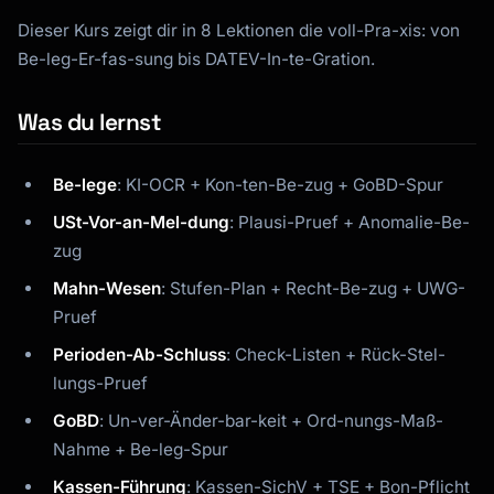
Dieser Kurs zeigt dir in 8 Lektionen die voll-Pra-xis: von
Be-leg-Er-fas-sung bis DATEV-In-te-Gration.
Was du lernst
Be-lege
: KI-OCR + Kon-ten-Be-zug + GoBD-Spur
USt-Vor-an-Mel-dung
: Plausi-Pruef + Anomalie-Be-
zug
Kai
Mahn-Wesen
: Stufen-Plan + Recht-Be-zug + UWG-
Kursfinder · für dich da
Pruef
Perioden-Ab-Schluss
: Check-Listen + Rück-Stel-
lungs-Pruef
GoBD
: Un-ver-Änder-bar-keit + Ord-nungs-Maß-
Nahme + Be-leg-Spur
Kassen-Führung
: Kassen-SichV + TSE + Bon-Pflicht