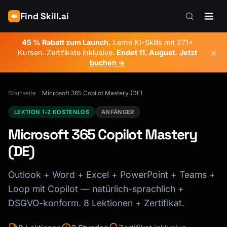
Find Skill.ai
45 % Rabatt zum Launch.
Lerne KI-Skills mit 271+
×
Kursen. Zertifikate inklusive.
Endet
11. August
.
Jetzt
buchen →
Startseite
Microsoft 365 Copilot Mastery (DE)
LEKTION 1-2 KOSTENLOS
ANFÄNGER
Microsoft 365 Copilot Mastery
(DE)
Outlook + Word + Excel + PowerPoint + Teams +
Loop mit Copilot — natürlich-sprachlich +
DSGVO-konform. 8 Lektionen + Zertifikat.