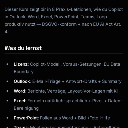
Dieser Kurs zeigt dir in 8 Praxis-Lektionen, wie du Copilot
in Outlook, Word, Excel, PowerPoint, Teams, Loop
produktiv nutzt — DSGVO-konform + nach EU AI Act Art.
4.
Was du lernst
Lizenz
: Copilot-Modell, Voraus-Setzungen, EU Data
Kai
Boundary
Kursfinder · für dich da
Outlook
: E-Mail-Triage + Antwort-Drafts + Summary
Word
: Berichte, Verträge, Layout-Vor-Lagen mit KI
Excel
: Formeln natürlich-sprachlich + Pivot + Daten-
Bereinigung
PowerPoint
: Folien aus Word + Bild-/Foto-Hilfe
Teams
: Meeting-Zusammenfassung + Action-Items