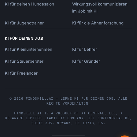
KI für deinen Hundesalon
Wirkungsvoll kommunizieren
im Job mit KI
KI für Jugendtrainer
KI für die Ahnenforschung
KI FÜR DEINEN JOB
KI für Kleinunternehmen
KI für Lehrer
KI für Steuerberater
KI für Gründer
KI für Freelancer
© 2026 FINDSKILL.AI — LERNE KI FÜR DEINEN JOB. ALLE
RECHTE VORBEHALTEN.
FINDSKILL.AI
IS A PRODUCT OF
AI CENTRAL, LLC
, A
DELAWARE LIMITED LIABILITY COMPANY.
131 CONTINENTAL DR,
SUITE 305
,
NEWARK
,
DE
19713
,
US
.