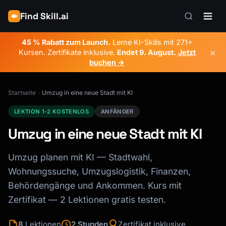
Find Skill.ai
45 % Rabatt zum Launch.
Lerne KI-Skills mit 271+
×
Kursen. Zertifikate inklusive.
Endet
9. August
.
Jetzt
buchen →
Startseite
Umzug in eine neue Stadt mit KI
LEKTION 1-2 KOSTENLOS
ANFÄNGER
Umzug in eine neue Stadt mit KI
Umzug planen mit KI — Stadtwahl,
Wohnungssuche, Umzugslogistik, Finanzen,
Behördengänge und Ankommen. Kurs mit
Zertifikat — 2 Lektionen gratis testen.
8
Lektionen
2 Stunden
Zertifikat inklusive