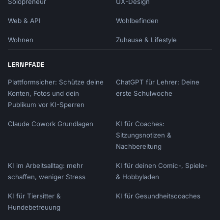
Solopreneur
UX-Design
Web & API
Wohlbefinden
Wohnen
Zuhause & Lifestyle
LERNPFADE
Plattformsicher: Schütze deine
ChatGPT für Lehrer: Deine
Konten, Fotos und dein
erste Schulwoche
Publikum vor KI-Sperren
Claude Cowork Grundlagen
KI für Coaches:
Sitzungsnotizen &
Nachbereitung
KI im Arbeitsalltag: mehr
KI für deinen Comic-, Spiele-
schaffen, weniger Stress
& Hobbyladen
KI für Tiersitter &
KI für Gesundheitscoaches
Hundebetreuung