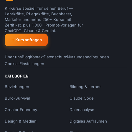
KI-Kurse speziell für deinen Beruf —
If not, please suggest alternatives that work

Lehrkräfte, Pflegekräfte, Buchhalter,
for your schedule.

Marketer und mehr. 250+ Kurse mit
Zertifikat, plus 1.000+ Prompt-Vorlagen für
ChatGPT, Claude & Gemini.
Best,

[Name]

Kurs anfragen
```

### Apology Email

Über uns
Blog
Kontakt
Datenschutz
Nutzungsbedingungen
```

Cookie-Einstellungen
Subject: Apology regarding [specific issue]

KATEGORIEN
Hi [Name],

Beziehungen
Bildung & Lernen
I want to sincerely apologize for [specific 
Büro-Survival
Claude Code
mistake].

Creator Economy
Datenanalyse
This happened because [brief explanation, not 
Design & Medien
Digitales Aufräumen
excuse].
