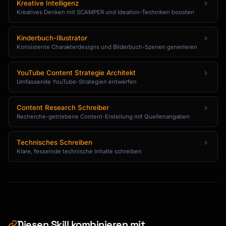
Kreative Intelligenz
Kreatives Denken mit SCAMPER und Ideation-Techniken boosten
I'm reaching out because [specific reason and

value you offer them].

Kinderbuch-Illustrator
Would you be open to a 15-minute call next 
Konsistente Charakterdesigns und Bilderbuch-Szenen generieren
week?

I'm flexible with timing.

YouTube Content Strategie Architekt
Umfassende YouTube-Strategien entwerfen
Best,

[Name]

Content Research Schreiber
```

Recherche-getriebene Content-Erstellung mit Quellenangaben
### Thank You Email

Technisches Schreiben
```

Klare, fesselnde technische Inhalte schreiben
Subject: Thank you for [specific thing]

Hi [Name],

Thank you for taking the time to 
[meet/help/etc.]

Diesen Skill kombinieren mit
today.
