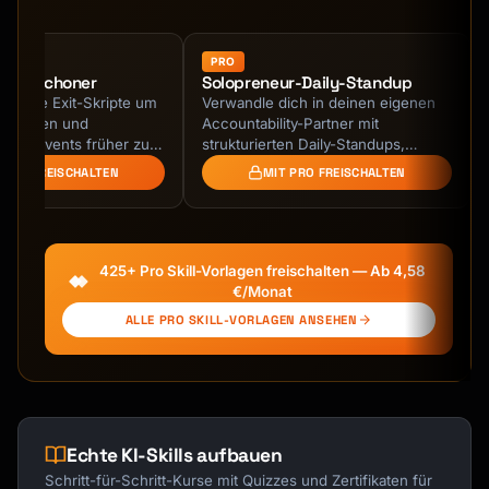
- "Action Required: Budget approval by 
Friday"

- "Request: Meeting to discuss Q4 strategy"

PRO
terie-Schoner
Solopreneur-Daily-Standup
- "FYI: Updated project timeline attached"

legante Exit-Skripte um
Verwandle dich in deinen eigenen
- "Follow-up: Our conversation from Tuesday"

endessen und
Accountability-Partner mit
```

liche Events früher zu
strukturierten Daily-Standups,
hne Beziehungen zu
Wochen-Reviews und monatlichen
 PRO FREISCHALTEN
MIT PRO FREISCHALTEN
### Best Practices

 oder unhöflich …
Retrospektiven. KI-geführtes …
```

✓ Keep under 50 characters

✓ Front-load important words

425+ Pro Skill-Vorlagen freischalten — Ab 4,58
✓ Be specific, not vague

€/Monat
✓ Include deadline if urgent

ALLE PRO SKILL-VORLAGEN ANSEHEN
✗ Don't use ALL CAPS

✗ Avoid spam trigger words

✗ Don't be clickbaity

```

## Email Templates

Echte KI-Skills aufbauen
Schritt-für-Schritt-Kurse mit Quizzes und Zertifikaten für