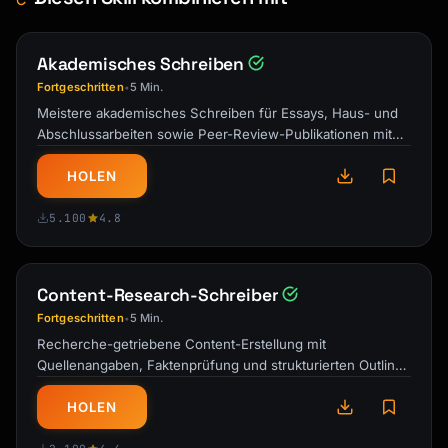
I especially appreciated [specific 
Akademisches Schreiben
insight/help].

Fortgeschritten
5 Min.
•
As a next step, I'll [action you're taking].

Meistere akademisches Schreiben für Essays, Haus- und
Abschlussarbeiten sowie Peer-Review-Publikationen mit
Looking forward to [future interaction].

korrekter Struktur und …
HOLEN
Best,

[Name]

5.100
4.8
```

### Difficult Conversation Email

Content-Research-Schreiber
```

Fortgeschritten
5 Min.
•
Subject: [Topic] - Following up on our 
Recherche-getriebene Content-Erstellung mit
discussion

Quellenangaben, Faktenprüfung und strukturierten Outlines
für autoritative Artikel.
Hi [Name],

HOLEN
Thank you for speaking with me about 