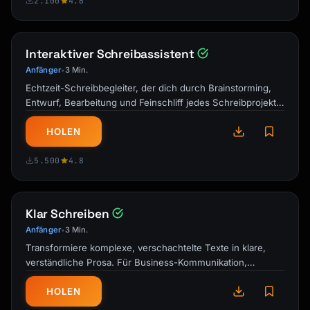
2.100
4.6
[situation].

I understand [acknowledge their perspective].

Interaktiver Schreibassistent
From my perspective, [your view without 
Anfänger
3 Min.
•
blame].

Echtzeit-Schreibbegleiter, der dich durch Brainstorming,
Entwurf, Bearbeitung und Feinschliff jedes Schreibprojekts
Moving forward, I suggest we:

führt.
1. [Solution 1]

HOLEN
2. [Solution 2]

5.500
4.8
Would you be available to discuss this 
further

on [proposed time]?

Klar Schreiben
Anfänger
3 Min.
•
I'm committed to finding a resolution that

Transformiere komplexe, verschachtelte Texte in klare,
works for both of us.

verständliche Prosa. Für Business-Kommunikation,
Akademiker und alle, die verstanden …
Best,

HOLEN
[Name]
