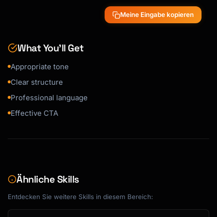
call,

Meine Eingabe kopieren
or would you prefer I send more details via 
email?

What You’ll Get
Thanks,

[Name]

Appropriate tone
```

Clear structure
### Introduction Email

Professional language
```

Effective CTA
Subject: Introduction: [Your Name] from 
[Company]

Hi [Name],

[Mutual connection] suggested I reach out to 
you

Ähnliche Skills
regarding [topic].

Entdecken Sie weitere Skills in diesem Bereich:
A bit about me: [One sentence background]
