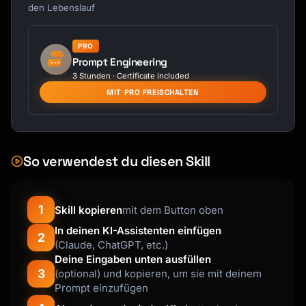
### Request Email

den Lebenslauf
```

Subject: Request: [Specific ask]

PRO
Prompt Engineering
Hi [Name],

3 Stunden · Certificate included
MIT PRO FREISCHALTEN
I hope this message finds you well. I'm 
reaching out

to request [specific ask].

Context: [Brief background]

So verwendest du diesen Skill
Specifically, I need:

• [Item 1]

1
Skill kopieren
mit dem Button oben
• [Item 2]

• [Item 3]

In deinen KI-Assistenten einfügen
2
(Claude, ChatGPT, etc.)
Deine Eingaben unten ausfüllen
Would you be able to [action] by [date]?

3
(optional) und kopieren, um sie mit deinem
Prompt einzufügen
Please let me know if you need any additional

information.
