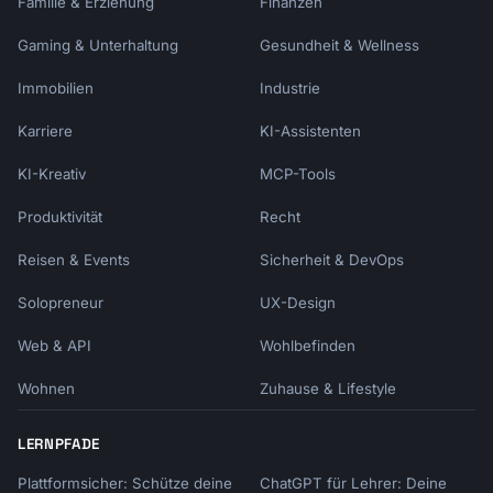
Familie & Erziehung
Finanzen
To make this right, I've already:

• [Action taken 1]

Gaming & Unterhaltung
Gesundheit & Wellness
• [Action taken 2]

Immobilien
Industrie
Going forward, I will [preventive measure].

Karriere
KI-Assistenten
I value our [relationship/partnership] and am

KI-Kreativ
MCP-Tools
committed to ensuring this doesn't happen 
again.

Produktivität
Recht
Please let me know if there's anything else

Reisen & Events
Sicherheit & DevOps
I can do.

Solopreneur
UX-Design
Sincerely,

Web & API
Wohlbefinden
[Name]

```

Wohnen
Zuhause & Lifestyle
## Tone Adjustments

LERNPFADE
### Formal to Casual Scale

Plattformsicher: Schütze deine
ChatGPT für Lehrer: Deine