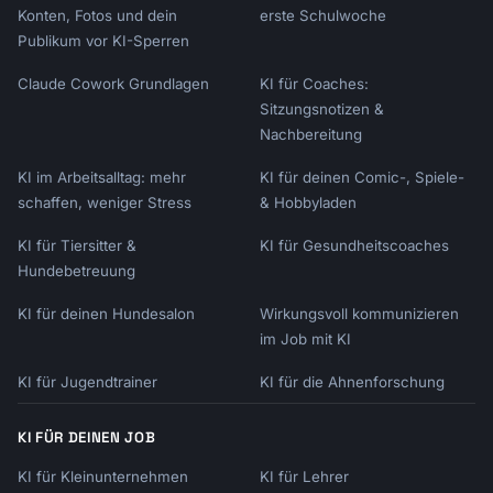
```

Konten, Fotos und dein
erste Schulwoche
Very Formal:

Publikum vor KI-Sperren
"Dear Mr. Smith, I am writing to inquire..."

Claude Cowork Grundlagen
KI für Coaches:
Professional:

Sitzungsnotizen &
"Hi John, I wanted to reach out about..."

Nachbereitung
Friendly Professional:

KI im Arbeitsalltag: mehr
KI für deinen Comic-, Spiele-
"Hey John, Quick question about..."

schaffen, weniger Stress
& Hobbyladen
Casual:

KI für Tiersitter &
KI für Gesundheitscoaches
"John - thoughts on...?"

Hundebetreuung
```

KI für deinen Hundesalon
Wirkungsvoll kommunizieren
## Quick Tips

im Job mit KI
KI für Jugendtrainer
KI für die Ahnenforschung
### Shorten Phrases

```

"I am writing to inform you" → "I wanted to 
KI FÜR DEINEN JOB
let you know"

KI für Kleinunternehmen
KI für Lehrer
"Please do not hesitate to" → "Feel free to"
