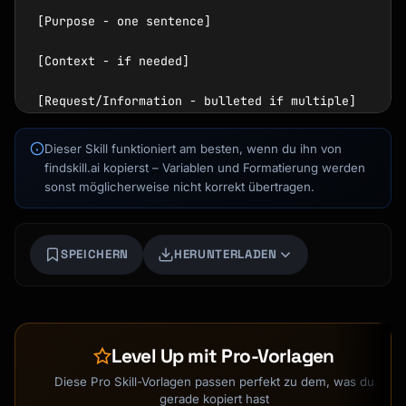
[Purpose - one sentence]

[Context - if needed]

[Request/Information - bulleted if multiple]

[Next steps - clear action]

Dieser Skill funktioniert am besten, wenn du ihn von
Kai
findskill.ai kopierst – Variablen und Formatierung werden
[Sign-off],

Kursfinder · für dich da
sonst möglicherweise nicht korrekt übertragen.
[Name]

```

SPEICHERN
HERUNTERLADEN
## Subject Lines

### Formula

```

[Action Required/FYI/Request] + [Topic] + 
Level Up mit Pro-Vorlagen
[Deadline]

Diese Pro Skill-Vorlagen passen perfekt zu dem, was du
Examples:

gerade kopiert hast