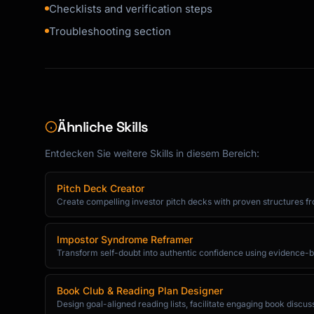
Checklists and verification steps
> ⚠️ **Warning**: [Important caution]

Troubleshooting section
---

### Step 3: [Action Name]

[Continue pattern...]

Ähnliche Skills
## 7. Verification

Entdecken Sie weitere Skills in diesem Bereich:
Confirm successful completion:

Pitch Deck Creator
- [ ] [Verification check 1]

Create compelling investor pitch decks with proven structures f
- [ ] [Verification check 2]

- [ ] [Verification check 3]

Impostor Syndrome Reframer
Transform self-doubt into authentic confidence using evidence-ba
## 8. Exceptions & Escalation

**Common Exceptions**:

Book Club & Reading Plan Designer
| Situation | Action |

Design goal-aligned reading lists, facilitate engaging book discus