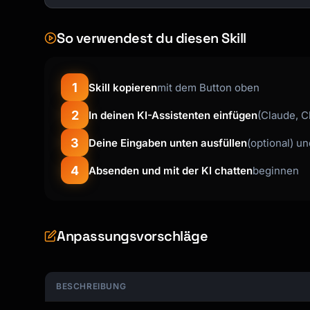
|------|----------------|

| [Role] | [What they do] |

So verwendest du diesen Skill
| [Role] | [What they do] |

## 5. Prerequisites

1
Skill kopieren
mit dem Button oben
Before starting:

2
In deinen KI-Assistenten einfügen
(Claude, C
- [ ] [Required access/permissions]

- [ ] [Required tools/systems]

3
Deine Eingaben unten ausfüllen
(optional) u
- [ ] [Required information]

4
Absenden und mit der KI chatten
beginnen
- [ ] [Required approvals]

## 6. Procedure

Anpassungsvorschläge
### Step 1: [Action Name]

**Purpose**: [Why this step]

BESCHREIBUNG
**Actions**:
