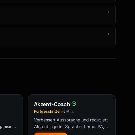
Akzent-Coach
Fortgeschritten
5 Min.
•
Verbessert Aussprache und reduziert
anisiere
Akzent in jeder Sprache. Lerne IPA,
he
Mundposition und übe mit