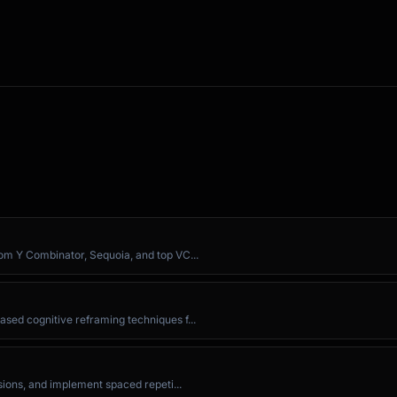
rom Y Combinator, Sequoia, and top VC...
sed cognitive reframing techniques f...
sions, and implement spaced repeti...