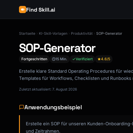
Find Skill.ai
Startseite
KI-Skill-Vorlagen
Produktivität
SOP-Generator
SOP-Generator
Fortgeschritten
15 Min.
Verifiziert
4.6
/5
Erstelle klare Standard Operating Procedures für wie
Templates für Workflows, Checklisten und Runbooks m
Zuletzt aktualisiert: 7. August 2026
Anwendungsbeispiel
Erstelle ein SOP für unseren Kunden-Onboarding-P
und Zeitrahmen.