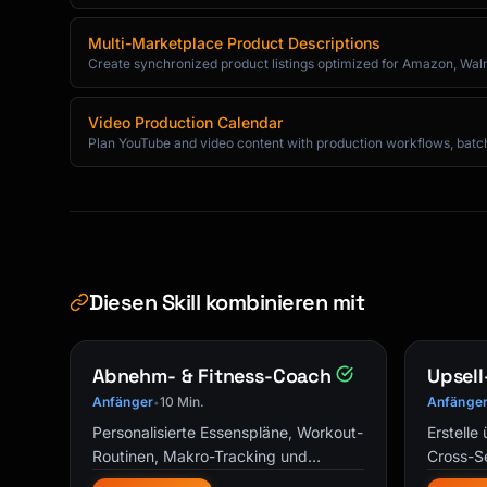
|-----------|--------|

| [Exception] | [How to handle] |

Multi-Marketplace Product Descriptions
| [Exception] | [How to handle] |

Create synchronized product listings optimized for Amazon, Walma
**Escalation Path**:

Video Production Calendar
1. First: Contact [Role/Person]

Plan YouTube and video content with production workflows, batch f
2. If unresolved: Escalate to [Role/Person]

3. Emergency: [Emergency contact]

## 9. Troubleshooting

| Problem | Likely Cause | Solution |

Diesen Skill kombinieren mit
|---------|--------------|----------|

| [Issue] | [Cause] | [Fix] |

| [Issue] | [Cause] | [Fix] |

Abnehm- & Fitness-Coach
Upsell
Anfänger
10 Min.
Anfänge
•
## 10. Related Documents

Personalisierte Essenspläne, Workout-
Erstelle
Routinen, Makro-Tracking und
Cross-Se
- [Related SOP 1]

Accountability-Coaching. Dein KI-
E-Comme
- [Related SOP 2]
