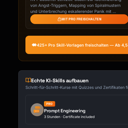
## 1. Purpose

von Angst-Triggern, Mapping von Spiralmustern
und Unterbrechung eskalierender Panik mit …
[Why this procedure exists and what it accomp
MIT PRO FREISCHALTEN
## 2. Scope

**Applies To**: [Who should follow this SOP]

425+ Pro Skill-Vorlagen freischalten — Ab 4,
**When to Use**: [Trigger events/situations]

**Does NOT Apply**: [Exclusions]

## 3. Definitions

Echte KI-Skills aufbauen
| Term | Definition |

|------|------------|

Schritt-für-Schritt-Kurse mit Quizzes und Zertifikaten 
| [Term] | [Definition] |

| [Term] | [Definition] |

PRO
Prompt Engineering
## 4. Responsibilities

3 Stunden · Certificate included
| Role | Responsibility |
