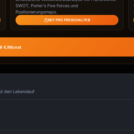
SWOT, Porter's Five Forces und
Positionierungsmaps.
lishes]

MIT PRO FREISCHALTEN
58 €/Monat
für den Lebenslauf