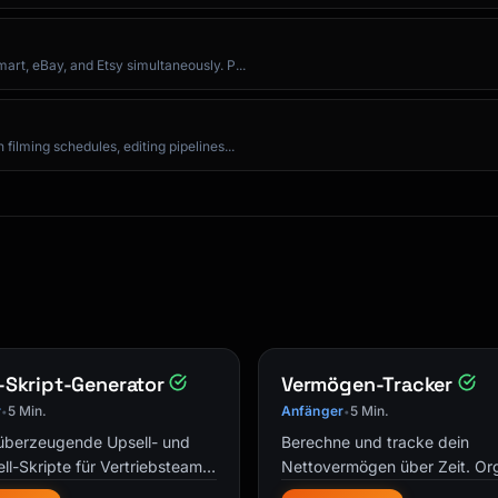
rt, eBay, and Etsy simultaneously. P...
ilming schedules, editing pipelines...
-Skript-Generator
Vermögen-Tracker
r
5 Min.
Anfänger
5 Min.
•
•
 überzeugende Upsell- und
Berechne und tracke dein
ll-Skripte für Vertriebsteams,
Nettovermögen über Zeit. Org
rce und Kundenservice.
Aktiva, Passiva und überwac