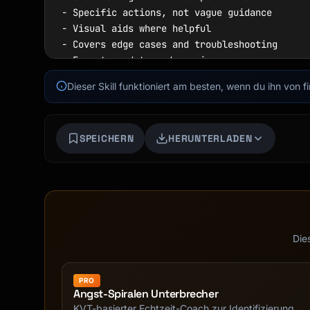
- Specific actions, not vague guidance

- Visual aids where helpful

- Covers edge cases and troubleshooting

- Easy to update and version

Dieser Skill funktioniert am besten, wenn du ihn von 
## SOP Templates

### Standard Operating Procedure

SPEICHERN
HERUNTERLADEN
```markdown

# SOP: [Process Name]

**Document ID**: SOP-[Category]-[Number]

**Version**: [X.X]

**Effective Date**: [Date]

**Owner**: [Name/Role]

Die
**Review Cycle**: [Quarterly/Annually]

PRO
---

Angst-Spiralen Unterbrecher
KVT-basierter Echtzeit-Coach zur Identifizierung