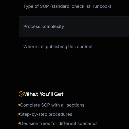
1. [Specific action]

Type of SOP (standard, checklist, runbook)
2. [Specific action]

3. [Specific action]

Process complexity
**Expected Outcome**: [What success looks lik
> 💡 **Tip**: [Helpful hint]

Where I'm publishing this content
---

### Step 2: [Action Name]

**Purpose**: [Why this step]

What You’ll Get
**Actions**:

1. [Specific action]

Complete SOP with all sections
2. [Specific action]

Step-by-step procedures
**Expected Outcome**: [What success looks lik
Decision trees for different scenarios