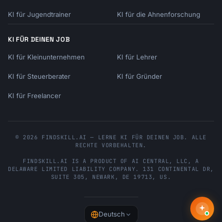
```

KI für Jugendtrainer
KI für die Ahnenforschung
### Create Booking (New Scheduling API)

KI FÜR DEINEN JOB
```javascript

KI für Kleinunternehmen
KI für Lehrer
// Schedule via API without UI redirect

async function createBooking(eventTypeUri, 
KI für Steuerberater
KI für Gründer
invitee, startTime) {

  const response = await 
KI für Freelancer
fetch('https://api.calendly.com/scheduled_eve
nts', {

    method: 'POST',

    headers,

© 2026 FINDSKILL.AI — LERNE KI FÜR DEINEN JOB. ALLE
RECHTE VORBEHALTEN.
    body: JSON.stringify({

      event_type: eventTypeUri,

FINDSKILL.AI
IS A PRODUCT OF
AI CENTRAL, LLC
, A
      start_time: startTime,

DELAWARE LIMITED LIABILITY COMPANY.
131 CONTINENTAL DR,
SUITE 305
,
NEWARK
,
DE
19713
,
US
.
      invitee: {

        name: invitee.name,

        email: invitee.email,

        questions_and_answers: [

Deutsch