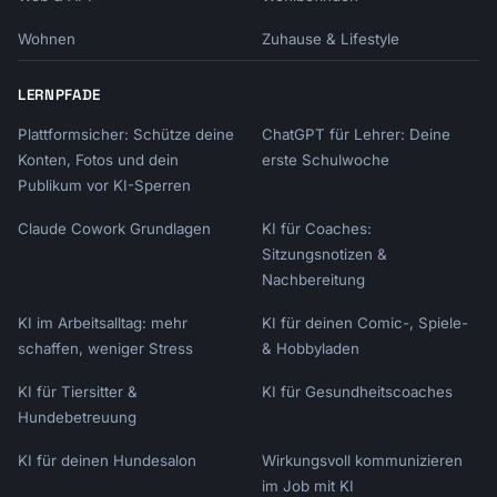
### Get Available Times

Wohnen
Zuhause & Lifestyle
```javascript

LERNPFADE
async function getAvailability(eventTypeUri, 
startDate, endDate) {

Plattformsicher: Schütze deine
ChatGPT für Lehrer: Deine
  const params = new URLSearchParams({

Konten, Fotos und dein
erste Schulwoche
    event_type: eventTypeUri,

Publikum vor KI-Sperren
    start_time: startDate.toISOString(),

    end_time: endDate.toISOString()

Claude Cowork Grundlagen
KI für Coaches:
  });

Sitzungsnotizen &
Nachbereitung
  const response = await fetch(

KI im Arbeitsalltag: mehr
KI für deinen Comic-, Spiele-
`https://api.calendly.com/event_type_availabl
schaffen, weniger Stress
& Hobbyladen
e_times?${params}`,

    { headers }

KI für Tiersitter &
KI für Gesundheitscoaches
  );

Hundebetreuung
KI für deinen Hundesalon
  return response.json();

Wirkungsvoll kommunizieren
}

im Job mit KI