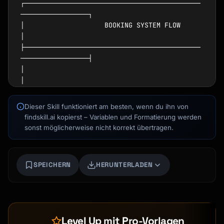
┌────────────────────────────────────────────
─────────────────┐

│                    BOOKING SYSTEM FLOW                      
│

├────────────────────────────────────────────
─────────────────┤

│                                                             
│

│  Client Request                                             
│

Dieser Skill funktioniert am besten, wenn du ihn von
│       │                                                     
findskill.ai kopierst – Variablen und Formatierung werden
│

sonst möglicherweise nicht korrekt übertragen.
│       ▼                                                     
Kai
│

Kursfinder · für dich da
│  ┌─────────────┐    ┌─────────────┐    
SPEICHERN
HERUNTERLADEN
┌─────────────┐     │

│  │ Availability│───►│   Booking   
│───►│Confirmation │     │

│  │   Check     │    │   Creation  │    │   
+ Invite  │     │

Level Up mit Pro-Vorlagen
│  └─────────────┘    └─────────────┘    