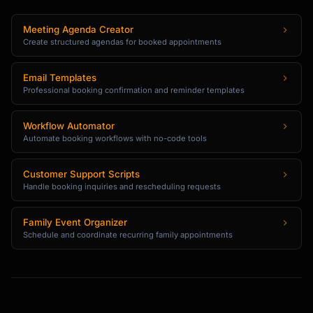
## Event Types

Meeting Agenda Creator
Create structured agendas for booked appointments
Define different appointment types:

Email Templates
```json

Professional booking confirmation and reminder templates
{

  "eventTypes": [

Workflow Automator
    {

Automate booking workflows with no-code tools
      "id": "intro-call",

      "name": "15-Minute Intro Call",

Customer Support Scripts
      "duration": 15,

Handle booking inquiries and rescheduling requests
      "description": "Quick introduction to 
discuss your needs",

      "color": "#4CAF50",

Family Event Organizer
Schedule and coordinate recurring family appointments
      "location": "Zoom",

      "questions": [

        {"type": "text", "label": "What would 
you like to discuss?", "required": true}

      ],
