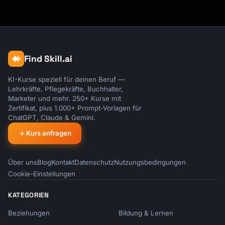
Subject: Reminder: {{event_name}} tomorrow

Hi {{invitee_name}},

Just a reminder about your upcoming 
Find Skill.ai
appointment:

KI-Kurse speziell für deinen Beruf —
📅 {{event_name}}

Lehrkräfte, Pflegekräfte, Buchhalter,
🕐 Tomorrow, {{event_date}} at {{event_time}}

Marketer und mehr. 250+ Kurse mit
📍 {{location}}

Zertifikat, plus 1.000+ Prompt-Vorlagen für
ChatGPT, Claude & Gemini.
{{#if meeting_link}}

Kurs anfragen
Join link: {{meeting_link}}

{{/if}}

Über uns
Blog
Kontakt
Datenschutz
Nutzungsbedingungen
{{#if questions}}

Cookie-Einstellungen
You mentioned: "{{answers.discussion_topic}}"

{{/if}}

KATEGORIEN
Beziehungen
Bildung & Lernen
See you tomorrow!
