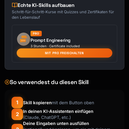
{

Echte KI-Skills aufbauen
  "availability": {

Schritt-für-Schritt-Kurse mit Quizzes und Zertifikaten für
    "timezone": "America/New_York",

den Lebenslauf
    "weeklyHours": {

      "monday": [{"start": "09:00", "end": 
PRO
"17:00"}],

Prompt Engineering
      "tuesday": [{"start": "09:00", "end": 
3 Stunden · Certificate included
"12:00"}, {"start": "13:00", "end": 
MIT PRO FREISCHALTEN
"17:00"}],

      "wednesday": [{"start": "09:00", "end": 
"17:00"}],

      "thursday": [{"start": "09:00", "end": 
"17:00"}],

So verwendest du diesen Skill
      "friday": [{"start": "09:00", "end": 
"15:00"}],

      "saturday": [],

1
Skill kopieren
mit dem Button oben
      "sunday": []

    },

In deinen KI-Assistenten einfügen
2
(Claude, ChatGPT, etc.)
    "dateOverrides": [

Deine Eingaben unten ausfüllen
      {"date": "2025-12-25", "available": 