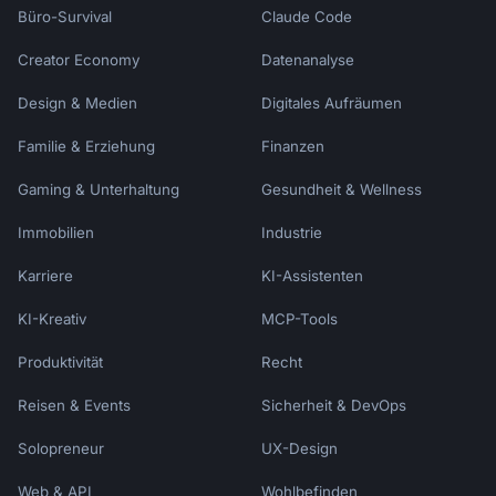
```

Büro-Survival
Claude Code
## Calendly API Integration

Creator Economy
Datenanalyse
Design & Medien
### Authentication

Digitales Aufräumen
Familie & Erziehung
Finanzen
```javascript

// Using Personal Access Token

Gaming & Unterhaltung
Gesundheit & Wellness
const headers = {

  'Authorization': 'Bearer 
Immobilien
Industrie
YOUR_PERSONAL_ACCESS_TOKEN',

  'Content-Type': 'application/json'

Karriere
KI-Assistenten
};

KI-Kreativ
MCP-Tools
// Get current user

Produktivität
Recht
const response = await 
fetch('https://api.calendly.com/users/me', { 
Reisen & Events
Sicherheit & DevOps
headers });

const user = await response.json();

Solopreneur
UX-Design
```

Web & API
Wohlbefinden