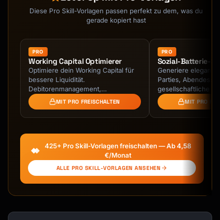
└─────────────┘     │

Diese Pro Skill-Vorlagen passen perfekt zu dem, was du
│       │                    │                  
gerade kopiert hast
│             │

│       ▼                    ▼                  
▼             │

PRO
PRO
Working Capital Optimierer
Sozial-Batterie-S
│  Calendar Sync      Database Store     
Optimiere dein Working Capital für
Generiere elegante 
Email/SMS Send      │

bessere Liquidität.
Parties, Abendesse
│  (Google/O365)      (Event Record)     
Debitorenmanagement,
gesellschaftliche Ev
(Reminders)         │

Lageroptimierung und
verlassen ohne Bez
MIT PRO FREISCHALTEN
MIT PRO FR
│                                                             
Kreditorenstrategien.
beschädigen oder u
│

└────────────────────────────────────────────
─────────────────┘

425+ Pro Skill-Vorlagen freischalten — Ab 4,58
```

€/Monat
ALLE PRO SKILL-VORLAGEN ANSEHEN
## Availability Configuration

### Basic Availability Rules

```json
