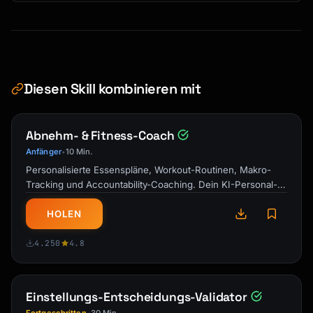
    }

  ]

}

```

Diesen Skill kombinieren mit
## Reminder Sequences

### Email Reminder Workflow

Abnehm- & Fitness-Coach
```yaml

Anfänger
10 Min.
•
reminderSequence:

Personalisierte Essenspläne, Workout-Routinen, Makro-
  - trigger: "booking_confirmed"

Tracking und Accountability-Coaching. Dein KI-Personal-
    delay: 0

Trainer und Ernährungsberater …
    channel: email

HOLEN
    template: confirmation

4.250
4.8
  - trigger: "before_event"

    delay: -24h

    channel: email

Einstellungs-Entscheidungs-Validator
    template: reminder_24h
