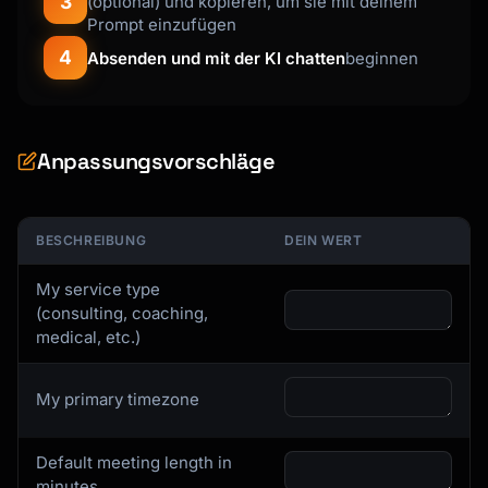
3
(optional) und kopieren, um sie mit deinem
false, "reason": "Holiday"},

Prompt einzufügen
      {"date": "2025-12-31", "hours": 
[{"start": "09:00", "end": "12:00"}]}

4
Absenden und mit der KI chatten
beginnen
    ]

  }

}

```

Anpassungsvorschläge
### Buffer and Scheduling Rules

BESCHREIBUNG
DEIN WERT
```json

{

My service type
  "schedulingRules": {

(consulting, coaching,
    "bufferBefore": 15,

medical, etc.)
    "bufferAfter": 15,

    "minimumNotice": 24,

    "maximumAdvance": 60,

My primary timezone
    "slotDuration": 30,

    "slotIncrement": 15,

    "dailyLimit": 8,

Default meeting length in
    "preventBackToBack": false

minutes