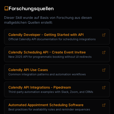
      "confirmationMessage": "Looking forward 
to our call!"

Forschungsquellen
    },

    {

Dieser Skill wurde auf Basis von Forschung aus diesen
maßgeblichen Quellen erstellt:
      "id": "consultation",

      "name": "60-Minute Consultation",

      "duration": 60,

Calendly Developer - Getting Started with API
Official Calendly API documentation for scheduling integrations
      "description": "In-depth strategy 
session",

      "color": "#2196F3",

Calendly Scheduling API - Create Event Invitee
      "location": "Google Meet",

New 2025 API for programmatic booking without UI redirects
      "price": 150,

      "questions": [

Calendly API Use Cases
        {"type": "text", "label": "Company 
Common integration patterns and automation workflows
name", "required": true},

        {"type": "textarea", "label": 
Calendly API Integrations - Pipedream
"Describe your project", "required": true},

Third-party automation examples with Slack, Zoom, and CRMs
        {"type": "select", "label": "Budget 
range", "options": ["<$5k", "$5-10k", "$10-
Automated Appointment Scheduling Software
25k", "$25k+"]}

Best practices for availability rules and reminder sequences
      ]
