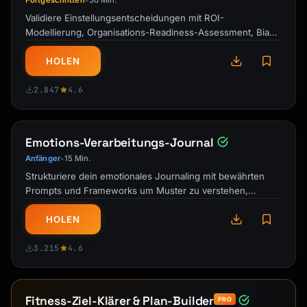
Fortgeschritten
30 Min.
•
Validiere Einstellungsentscheidungen mit ROI-
  - trigger: "before_event"

Modellierung, Organisations-Readiness-Assessment, Bias-
    delay: -1h

Erkennung und Risikoanalyse bevor du …
    channel: sms

HOLEN
    template: reminder_1h

2.847
4.6
  - trigger: "after_event"

    delay: +1h

    channel: email

Emotions-Verarbeitungs-Journal
    template: followup

```

Anfänger
15 Min.
•
Strukturiere dein emotionales Journaling mit bewährten
### Email Templates

Prompts und Frameworks um Muster zu verstehen,
schwierige Gefühle zu verarbeiten und …
**Confirmation Email:**

HOLEN
```

Subject: Confirmed: {{event_name}} with 
3.215
4.6
{{host_name}}

Hi {{invitee_name}},

Fitness-Ziel-Klärer & Plan-Builder
PRO