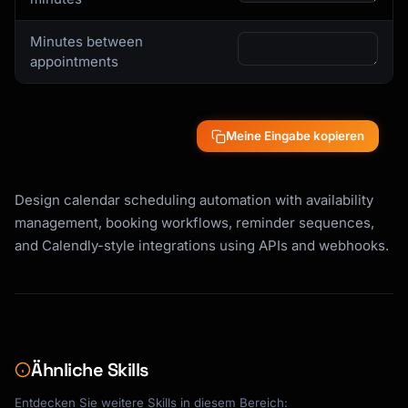
  }

}

Minutes between
```

appointments
| Rule | Description | Example |

|------|-------------|---------|

| bufferBefore | Minutes before meeting | 15 
Meine Eingabe kopieren
min prep time |

| bufferAfter | Minutes after meeting | 15 
min wrap-up |

Design calendar scheduling automation with availability
| minimumNotice | Hours in advance required | 
management, booking workflows, reminder sequences,
24 hours |

and Calendly-style integrations using APIs and webhooks.
| maximumAdvance | Days ahead bookable | 60 
days |

| slotDuration | Meeting length | 30 minutes 
|

| slotIncrement | Time slot intervals | Every 
15 min |

Ähnliche Skills
| dailyLimit | Max meetings per day | 8 
meetings |

Entdecken Sie weitere Skills in diesem Bereich: