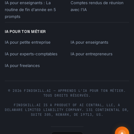
IA pour enseignants : La
Comptes rendus de réunion
```javascript

routine de fin d'année en 5
avec l'IA
// Schedule via API without UI redirect

prompts
async function createBooking(eventTypeUri, 
invitee, startTime) {

IA POUR TON MÉTIER
  const response = await 
fetch('https://api.calendly.com/scheduled_eve
IA pour petite entreprise
IA pour enseignants
nts', {

    method: 'POST',

IA pour experts-comptables
IA pour entrepreneurs
    headers,

IA pour freelances
    body: JSON.stringify({

      event_type: eventTypeUri,

      start_time: startTime,

      invitee: {

© 2026 FINDSKILL.AI — APPRENDS L'IA POUR TON MÉTIER.
        name: invitee.name,

TOUS DROITS RÉSERVÉS.
        email: invitee.email,

FINDSKILL.AI
IS A PRODUCT OF
AI CENTRAL, LLC
, A
        questions_and_answers: [

DELAWARE LIMITED LIABILITY COMPANY.
131 CONTINENTAL DR,
          { question: "What would you like to 
SUITE 305
,
NEWARK
,
DE
19713
,
US
.
discuss?", answer: invitee.topic }

        ]

      }
