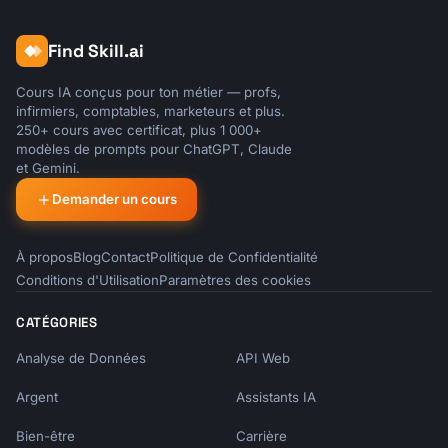
Just a reminder about your upcoming 
Find Skill.ai
appointment:

Cours IA conçus pour ton métier — profs,
📅 {{event_name}}

infirmiers, comptables, marketeurs et plus.
🕐 Tomorrow, {{event_date}} at {{event_time}}

250+ cours avec certificat, plus 1 000+
📍 {{location}}

modèles de prompts pour ChatGPT, Claude
et Gemini.
{{#if meeting_link}}

Demander un cours
Join link: {{meeting_link}}

{{/if}}

À propos
Blog
Contact
Politique de Confidentialité
{{#if questions}}

Conditions d'Utilisation
Paramètres des cookies
You mentioned: "{{answers.discussion_topic}}"

{{/if}}

CATÉGORIES
See you tomorrow!

Analyse de Données
API Web
```

Argent
Assistants IA
## Calendly API Integration

Bien-être
Carrière