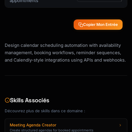
appointments
| Rule | Description | Example |

|------|-------------|---------|

| bufferBefore | Minutes before meeting | 15 
Copier Mon Entrée
min prep time |

| bufferAfter | Minutes after meeting | 15 
min wrap-up |

Design calendar scheduling automation with availability
| minimumNotice | Hours in advance required | 
management, booking workflows, reminder sequences,
24 hours |

and Calendly-style integrations using APIs and webhooks.
| maximumAdvance | Days ahead bookable | 60 
days |

| slotDuration | Meeting length | 30 minutes 
|

| slotIncrement | Time slot intervals | Every 
15 min |

Skills Associés
| dailyLimit | Max meetings per day | 8 
meetings |

Découvrez plus de skills dans ce domaine :
## Event Types

Meeting Agenda Creator
Create structured agendas for booked appointments