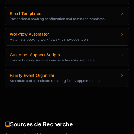
Define different appointment types:

Email Templates
```json

Professional booking confirmation and reminder templates
{

  "eventTypes": [

    {

Workflow Automator
Automate booking workflows with no-code tools
      "id": "intro-call",

      "name": "15-Minute Intro Call",

      "duration": 15,

Customer Support Scripts
      "description": "Quick introduction to 
Handle booking inquiries and rescheduling requests
discuss your needs",

      "color": "#4CAF50",

Family Event Organizer
      "location": "Zoom",

Schedule and coordinate recurring family appointments
      "questions": [

        {"type": "text", "label": "What would 
you like to discuss?", "required": true}

      ],

      "confirmationMessage": "Looking forward 
to our call!"

Sources de Recherche
    },

    {
