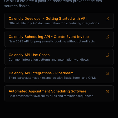
Ce skill a été créé à partir de recherches provenant de ces
      "id": "consultation",

sources fiables :
      "name": "60-Minute Consultation",

      "duration": 60,

Calendly Developer - Getting Started with API
      "description": "In-depth strategy 
Official Calendly API documentation for scheduling integrations
session",

      "color": "#2196F3",

Calendly Scheduling API - Create Event Invitee
      "location": "Google Meet",

New 2025 API for programmatic booking without UI redirects
      "price": 150,

      "questions": [

Calendly API Use Cases
        {"type": "text", "label": "Company 
Common integration patterns and automation workflows
name", "required": true},

        {"type": "textarea", "label": 
Calendly API Integrations - Pipedream
"Describe your project", "required": true},

Third-party automation examples with Slack, Zoom, and CRMs
        {"type": "select", "label": "Budget 
range", "options": ["<$5k", "$5-10k", "$10-
25k", "$25k+"]}

Automated Appointment Scheduling Software
Best practices for availability rules and reminder sequences
      ]

    }

  ]

}
