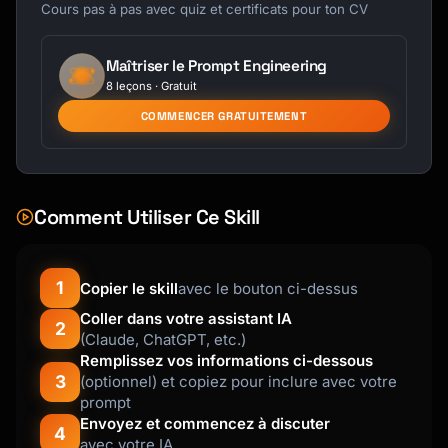
    "weeklyHours": {

Cours pas à pas avec quiz et certificats pour ton CV
      "monday": [{"start": "09:00", "end": 
"17:00"}],

Maîtriser le Prompt Engineering
      "tuesday": [{"start": "09:00", "end": 
8 leçons · Gratuit
"12:00"}, {"start": "13:00", "end": 
"17:00"}],

COMMENCER GRATUITEMENT
      "wednesday": [{"start": "09:00", "end": 
"17:00"}],

      "thursday": [{"start": "09:00", "end": 
"17:00"}],

Comment Utiliser Ce Skill
      "friday": [{"start": "09:00", "end": 
"15:00"}],

      "saturday": [],

1
Copier le skill
avec le bouton ci-dessus
      "sunday": []

    },

Coller dans votre assistant IA
2
    "dateOverrides": [

(Claude, ChatGPT, etc.)
      {"date": "2025-12-25", "available": 
Remplissez vos informations ci-dessous
false, "reason": "Holiday"},

3
(optionnel) et copiez pour inclure avec votre
      {"date": "2025-12-31", "hours": 
prompt
[{"start": "09:00", "end": "12:00"}]}

Envoyez et commencez à discuter
4
    ]

avec votre IA