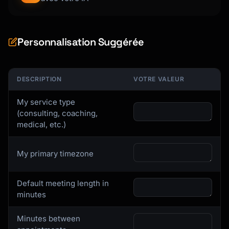
  }

}

```

Personnalisation Suggérée
### Buffer and Scheduling Rules

```json

DESCRIPTION
VOTRE VALEUR
{

  "schedulingRules": {

My service type
    "bufferBefore": 15,

(consulting, coaching,
    "bufferAfter": 15,

medical, etc.)
    "minimumNotice": 24,

    "maximumAdvance": 60,

My primary timezone
    "slotDuration": 30,

    "slotIncrement": 15,

    "dailyLimit": 8,

Default meeting length in
    "preventBackToBack": false

minutes
  }

}

Minutes between
```
