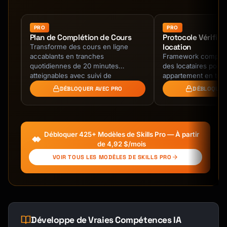
│       ▼                    ▼                  
▼             │

│  Calendar Sync      Database Store     
PRO
PRO
er
Plan de Complétion de Cours
Protocole Vérifica
Email/SMS Send      │

location
ec
Transforme des cours en ligne
│  (Google/O365)      (Event Record)     
accablants en tranches
Framework complet
(Reminders)         │

ion.
quotidiennes de 20 minutes
des locataires pour
│                                                             
au
atteignables avec suivi de
appartement en tout
│

progression et checkpoints de
vérification de crédi
DÉBLOQUER AVEC PRO
DÉBLOQUER
└────────────────────────────────────────────
motivation.
exigences …
─────────────────┘

```

Débloquer 425+ Modèles de Skills Pro — À partir
## Availability Configuration

de 4,92 $/mois
VOIR TOUS LES MODÈLES DE SKILLS PRO
### Basic Availability Rules

```json

{

  "availability": {

    "timezone": "America/New_York",

Développe de Vraies Compétences IA