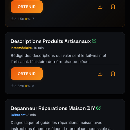
    channel: sms

    template: reminder_1h

OBTENIR
  - trigger: "after_event"

2 150
4.7
    delay: +1h

    channel: email

    template: followup

Descriptions Produits Artisanaux
```

Intermédiaire
10 min
•
Rédige des descriptions qui valorisent le fait-main et
### Email Templates

l'artisanat. L'histoire derrière chaque pièce.
**Confirmation Email:**

OBTENIR
```

Subject: Confirmed: {{event_name}} with 
2 890
4.8
{{host_name}}

Hi {{invitee_name}},

Dépanneur Réparations Maison DIY
Your appointment is confirmed!

Débutant
3 min
•
Diagnostique et guide les réparations maison avec
📅 {{event_name}}

instructions étape par étape. Le bricolage accessible à