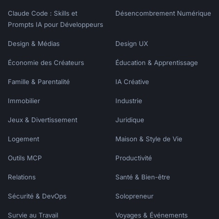
### Authentication

Claude Code : Skills et
Désencombrement Numérique
Prompts IA pour Développeurs
```javascript

// Using Personal Access Token

Design & Médias
Design UX
const headers = {

Économie des Créateurs
Éducation & Apprentissage
  'Authorization': 'Bearer 
YOUR_PERSONAL_ACCESS_TOKEN',

Famille & Parentalité
IA Créative
  'Content-Type': 'application/json'

};

Immobilier
Industrie
// Get current user

Jeux & Divertissement
Juridique
const response = await 
fetch('https://api.calendly.com/users/me', { 
Logement
Maison & Style de Vie
headers });

Outils MCP
Productivité
const user = await response.json();

```

Relations
Santé & Bien-être
### Get Available Times

Sécurité & DevOps
Solopreneur
```javascript

Survie au Travail
Voyages & Événements