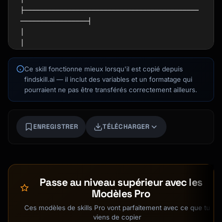
├────────────────────────────────────────────
─────────────────┤

│                                                             
│

│  Client Request                                             
│

Ce skill fonctionne mieux lorsqu'il est copié depuis
│       │                                                     
findskill.ai — il inclut des variables et un formatage qui
│

pourraient ne pas être transférés correctement ailleurs.
│       ▼                                                     
│

│  ┌─────────────┐    ┌─────────────┐    
ENREGISTRER
TÉLÉCHARGER
┌─────────────┐     │

Kai
│  │ Availability│───►│   Booking   
Recherche de cours · là pour t'aider
│───►│Confirmation │     │

│  │   Check     │    │   Creation  │    │   
+ Invite  │     │

Passe au niveau supérieur avec les
│  └─────────────┘    └─────────────┘    
Modèles Pro
└─────────────┘     │

│       │                    │                  
Ces modèles de skills Pro vont parfaitement avec ce que tu
│             │

viens de copier