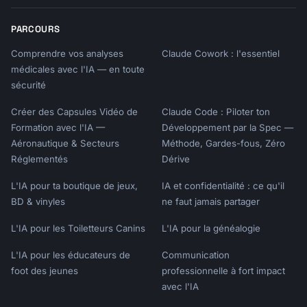
async function getAvailability(eventTypeUri, 
startDate, endDate) {

PARCOURS
  const params = new URLSearchParams({

    event_type: eventTypeUri,

Comprendre vos analyses
Claude Cowork : l'essentiel
    start_time: startDate.toISOString(),

médicales avec l'IA — en toute
    end_time: endDate.toISOString()

sécurité
  });

Créer des Capsules Vidéo de
Claude Code : Piloter ton
Formation avec l'IA —
Développement par la Spec —
  const response = await fetch(

Aéronautique & Secteurs
Méthode, Gardes-fous, Zéro
`https://api.calendly.com/event_type_availabl
Réglementés
Dérive
e_times?${params}`,

L'IA pour ta boutique de jeux,
IA et confidentialité : ce qu'il
    { headers }

BD & vinyles
ne faut jamais partager
  );

L'IA pour les Toiletteurs Canins
L'IA pour la généalogie
  return response.json();

}

L'IA pour les éducateurs de
Communication
```

foot des jeunes
professionnelle à fort impact
avec l'IA
### Create Booking (New Scheduling API)
