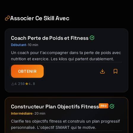
```

## Reminder Sequences

Associer Ce Skill Avec
### Email Reminder Workflow

Coach Perte de Poids et Fitness
```yaml

Débutant
10 min
•
reminderSequence:

Un coach pour t'accompagner dans ta perte de poids avec
  - trigger: "booking_confirmed"

nutrition et exercice. Les kilos qui partent durablement.
    delay: 0

    channel: email

OBTENIR
    template: confirmation

4 250
4.8
  - trigger: "before_event"

    delay: -24h

    channel: email

Constructeur Plan Objectifs Fitness
    template: reminder_24h

PRO
Intermédiaire
20 min
•
  - trigger: "before_event"

Clarifie tes objectifs fitness et construis un plan progressif
    delay: -1h

personnalisé. L'objectif SMART qui te motive.