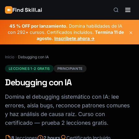
Find Skill.ai
45 % OFF por lanzamiento.
Domina habilidades de IA
×
con 292+ cursos. Certificados incluidos.
Termina
11 de
agosto
.
Inscríbete ahora →
Inicio
Debugging con IA
LECCIONES 1-2 GRATIS
PRINCIPIANTE
Debugging con IA
Domina el debugging sistemático con IA: lee
errores, aísla bugs, reconoce patrones comunes
y haz análisis de causa raíz. Curso con
certificado — prueba 2 lecciones gratis.
8
lecciones
2 hours
Certificado Incluido