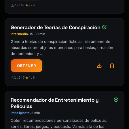
2.847
4.6
Generador de Teorías de Conspiración
Intermedio
15-30 min
•
Kai
Buscador de cursos · aquí para ayudarte
Genera teorías de conspiración ficticias hilarantemente
absurdas sobre objetos mundanos para fiestas, creación
de contenido, y …
OBTENER
1.847
4.6
Recomendador de Entretenimiento y
Películas
Principiante
5 min
•
Obtén recomendaciones personalizadas de películas,
series, libros, juegos, y podcasts. Va más allá de los