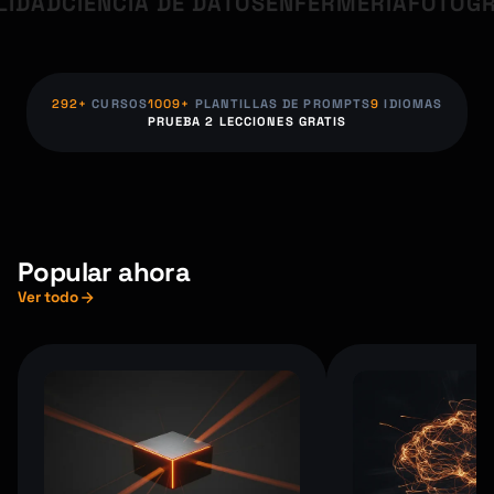
DAD
CIENCIA DE DATOS
ENFERMERÍA
FOTOGRAF
292+
CURSOS
1009+
PLANTILLAS DE PROMPTS
9
IDIOMAS
PRUEBA 2 LECCIONES GRATIS
Popular ahora
Ver todo